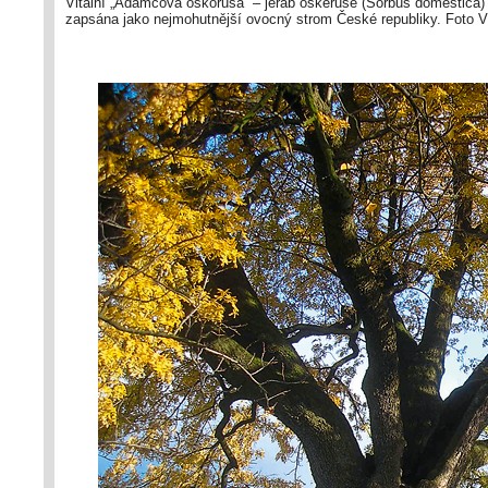
Vitální „Adamcova oskoruša“ – jeřáb oskeruše (Sorbus domestica) 
zapsána jako nejmohutnější ovocný strom České republiky. Foto 