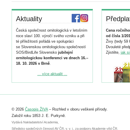
Aktuality
Předpla
Česká společnost ornitologická v letošním
Cena ročního
roce slaví 100. výročí svého vzniku a při
od čísla 1/20
té příležitosti pořádá ve spolupráci
Živy (tedy 59 
se Slovenskou ornitologickou společností
Dvouleté předp
SOS/BirdLife Slovensko
jubilejní
Zjistěte,
jak s
ornitologickou konferenci ve dnech 16.–
18. 10. 2026 v Brně
.
Podrobnější informace ke konferenci
... více aktualit ...
naleznete zde:
https://www.birdlife.cz/konference-2026/
Registrovat se můžete do 6. září.
Upozorňujeme, že termín pro odeslání
© 2026
Časopis ŽIVA
– Rozhled v oboru veškeré přírody.
abstraktu přihlášené přednášky nebo
posteru je už 30. června.
Založil roku 1853 J. E. Purkyně.
Vydává Nakladatelství Academia,
Středisko společných činností AV ČR, v. v. i., za podpory Akademie věd ČR.