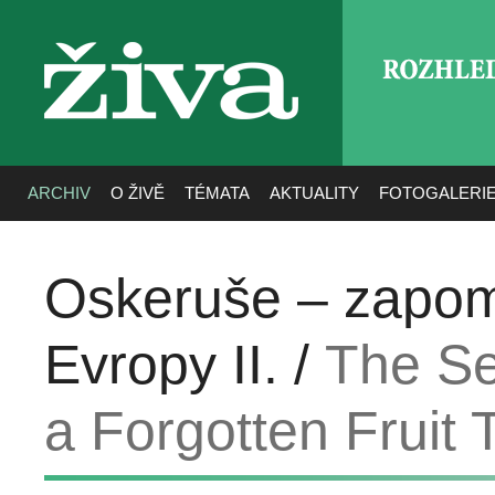
ROZHLE
živa
ARCHIV
O ŽIVĚ
TÉMATA
AKTUALITY
FOTOGALERI
Oskeruše – zapom
Evropy II. /
The Se
a Forgotten Fruit 