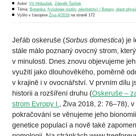
Autor:
Vít Hrdoušek
,
Zdeněk Špíšek
Téma:
Botanika, fyziologie rostlin, pěstitelství / Botany, plant phys
Vyšlo v časopise
Živa 4/2018
na straně 172
Jeřáb oskeruše (
Sorbus domestica
) je 
stále málo poznaný ovocný strom, který
v minulosti. Dnes znovu objevujeme jeh
využití jako dlouhověkého, poměrně od
v krajině i v ovocnářství. V prvním dílu 
historii a rozšíření druhu (
Oskeruše – z
strom Evropy I.
, Živa 2018, 2: 76–78), 
pokračování se věnujeme jeho bionomii, 
genetice populací a nově také zapome
pomologii. Na stránkách
www.treeforeu