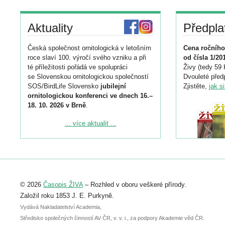
Aktuality
Předpla
Česká společnost ornitologická v letošním
Cena ročního
roce slaví 100. výročí svého vzniku a při
od čísla 1/20
té příležitosti pořádá ve spolupráci
Živy (tedy 59 
se Slovenskou ornitologickou společností
Dvouleté předp
SOS/BirdLife Slovensko
jubilejní
Zjistěte,
jak s
ornitologickou konferenci ve dnech 16.–
18. 10. 2026 v Brně
.
Podrobnější informace ke konferenci
... více aktualit ...
naleznete zde:
https://www.birdlife.cz/konference-2026/
Registrovat se můžete do 6. září.
Upozorňujeme, že termín pro odeslání
© 2026
Časopis ŽIVA
– Rozhled v oboru veškeré přírody.
abstraktu přihlášené přednášky nebo
posteru je už 30. června.
Založil roku 1853 J. E. Purkyně.
Vydává Nakladatelství Academia,
Středisko společných činností AV ČR, v. v. i., za podpory Akademie věd ČR.