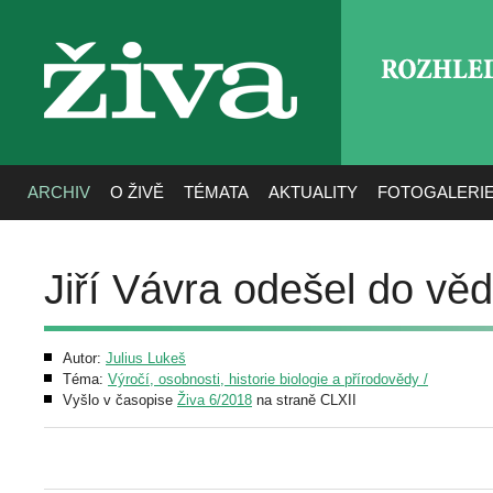
ROZHLE
živa
ARCHIV
O ŽIVĚ
TÉMATA
AKTUALITY
FOTOGALERI
Jiří Vávra odešel do v
Autor:
Julius Lukeš
Téma:
Výročí, osobnosti, historie biologie a přírodovědy /
Vyšlo v časopise
Živa 6/2018
na straně CLXII