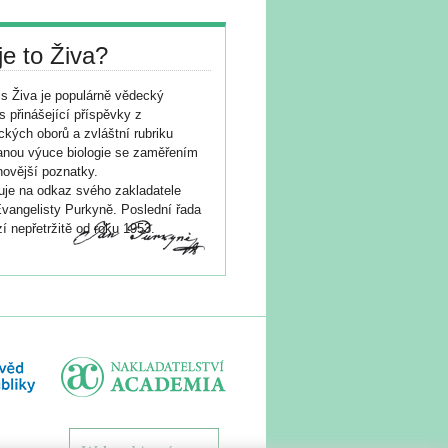
je to Živa?
s Živa je populárně vědecký
s přinášející příspěvky z
ických oborů a zvláštní rubriku
nou výuce biologie se zaměřením
novější poznatky.
je na odkaz svého zakladatele
vangelisty Purkyně. Poslední řada
í nepřetržitě od roku 1953.