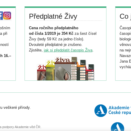
Předplatné Živy
Co 
tošním
Cena ročního předplatného
Časopi
a při
od čísla 1/2019 je 354 Kč
za šest čísel
časopi
Živy (tedy 59 Kč za jedno číslo).
biolog
ností
Dvouleté předplatné je zrušeno.
věnova
Zjistěte,
jak si předplatit časopis Živa
.
na nej
h 16.–
Navazu
Jana E
vycház
i
026/
ní
u veškeré přírody.
o
, za podpory Akademie věd ČR.