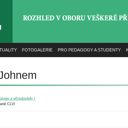
ROZHLED V OBORU VEŠ
TUALITY
FOTOGALERIE
PRO PEDAGOGY A STUDENTY
 Johnem
ologie a přírodovědy /
raně CLVI