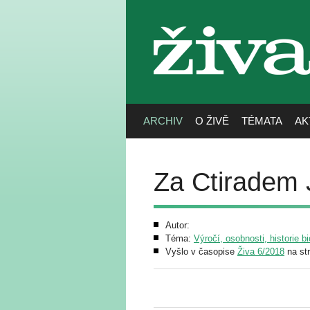
živa
ARCHIV
O ŽIVĚ
TÉMATA
AK
Za Ctiradem
Autor:
Téma:
Výročí, osobnosti, historie bi
Vyšlo v časopise
Živa 6/2018
na st