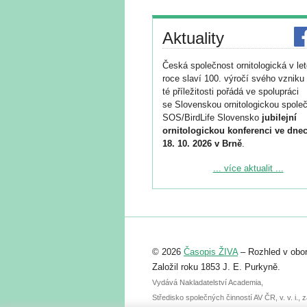
Aktuality
Česká společnost ornitologická v le
roce slaví 100. výročí svého vzniku 
té příležitosti pořádá ve spolupráci
se Slovenskou ornitologickou společ
SOS/BirdLife Slovensko
jubilejní
ornitologickou konferenci ve dnec
18. 10. 2026 v Brně
.
Podrobnější informace ke konferenc
... více aktualit ...
naleznete zde:
https://www.birdlife.cz/konference-2
Registrovat se můžete do 6. září.
Upozorňujeme, že termín pro odeslá
© 2026
Časopis ŽIVA
– Rozhled v obor
abstraktu přihlášené přednášky neb
posteru je už 30. června.
Založil roku 1853 J. E. Purkyně.
Vydává Nakladatelství Academia,
Středisko společných činností AV ČR, v. v. i.