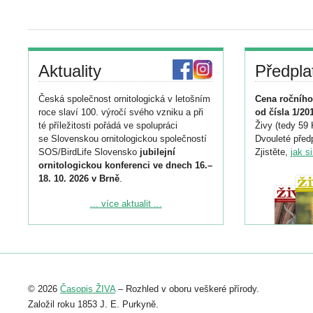
Aktuality
Předpla
Česká společnost ornitologická v letošním
Cena ročního
roce slaví 100. výročí svého vzniku a při
od čísla 1/20
té příležitosti pořádá ve spolupráci
Živy (tedy 59 
se Slovenskou ornitologickou společností
Dvouleté předp
SOS/BirdLife Slovensko
jubilejní
Zjistěte,
jak s
ornitologickou konferenci ve dnech 16.–
18. 10. 2026 v Brně
.
Podrobnější informace ke konferenci
... více aktualit ...
naleznete zde:
https://www.birdlife.cz/konference-2026/
Registrovat se můžete do 6. září.
Upozorňujeme, že termín pro odeslání
© 2026
Časopis ŽIVA
– Rozhled v oboru veškeré přírody.
abstraktu přihlášené přednášky nebo
posteru je už 30. června.
Založil roku 1853 J. E. Purkyně.