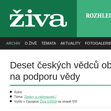
ROZHLE
živa
ARCHIV
O ŽIVĚ
TÉMATA
AKTUALITY
FOTOGALERI
Deset českých vědců o
na podporu vědy
Autor:
Téma:
Zprávy a zajímavosti /
Vyšlo v časopise
Živa 1/2019
na straně VIII