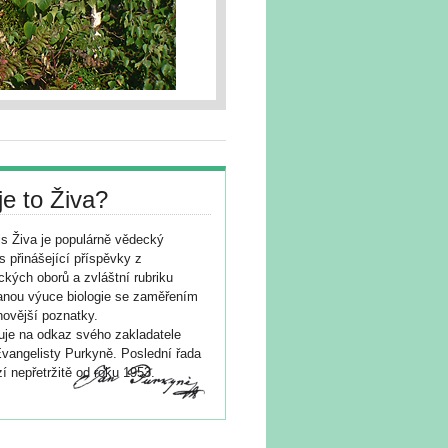
je to Živa?
s Živa je populárně vědecký
s přinášející příspěvky z
ických oborů a zvláštní rubriku
nou výuce biologie se zaměřením
novější poznatky.
je na odkaz svého zakladatele
vangelisty Purkyně. Poslední řada
í nepřetržitě od roku 1953.