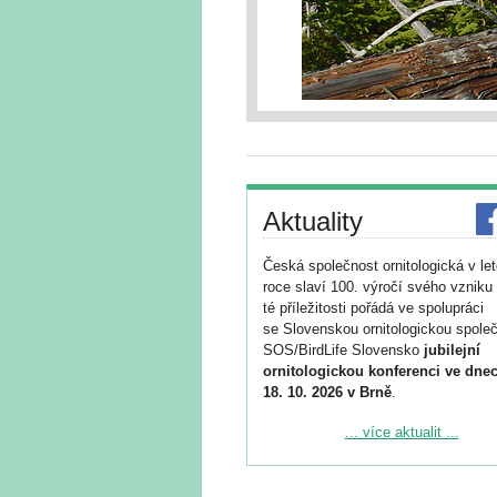
Aktuality
Česká společnost ornitologická v le
roce slaví 100. výročí svého vzniku 
té příležitosti pořádá ve spolupráci
se Slovenskou ornitologickou společ
SOS/BirdLife Slovensko
jubilejní
ornitologickou konferenci ve dnec
18. 10. 2026 v Brně
.
Podrobnější informace ke konferenc
... více aktualit ...
naleznete zde:
https://www.birdlife.cz/konference-2