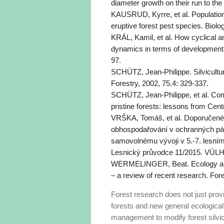
diameter growth on their run to th
KAUSRUD, Kyrre, et al. Population
eruptive forest pest species. Biolo
KRÁL, Kamil, et al. How cyclical a
dynamics in terms of development 
97.
SCHÜTZ, Jean‐Philippe. Silvicultura
Forestry, 2002, 75.4: 329-337.
SCHÜTZ, Jean-Philippe, et al. Comp
pristine forests: lessons from Cen
VRŠKA, Tomáš, et al. Doporučené 
obhospodařování v ochranných p
samovolnému vývoji v 5.-7. lesním
Lesnický průvodce 11/2015. VÚLHM,
WERMELINGER, Beat. Ecology and 
– a review of recent research. Fo
Forest research does not just pro
forests and new general ecologica
management to modify forest silvicu