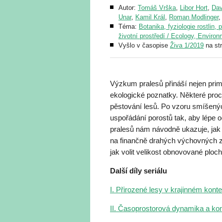
Autor:
Tomáš Vrška
,
Libor Hort
,
Dav
Unar
,
Kamil Král
,
Roman Modlinger
Téma:
Botanika, fyziologie rostlin, 
životní prostředí / Ecology, Enviro
Vyšlo v časopise
Živa 1/2019
na st
Výzkum pralesů přináší nejen pri
ekologické poznatky. Některé proc
pěstování lesů. Po vzoru smíšený
uspořádání porostů tak, aby lépe 
pralesů nám návodně ukazuje, jak v
na finančně drahých výchovných zá
jak volit velikost obnovované ploc
Další díly seriálu
I. Přirozené lesy v krajinném kont
II. Časoprostorová dynamika a ko