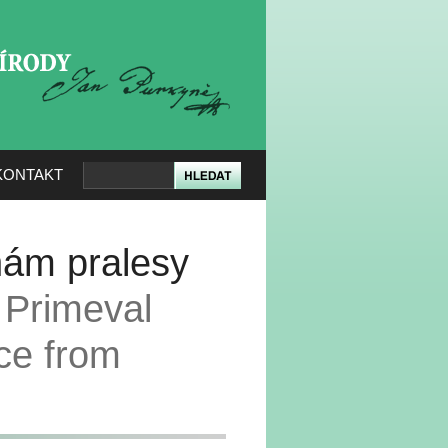
KERÉ PŘÍRODY
KONTAKT
nám pralesy
 Primeval
ce from