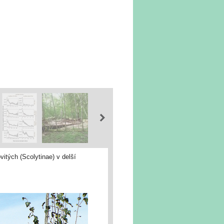
tých (Scolytinae) v delší