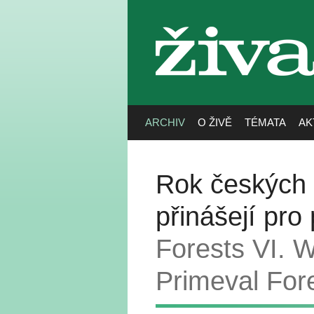
živa
ARCHIV
O ŽIVĚ
TÉMATA
AK
Rok českých 
přinášejí pro
Forests VI. 
Primeval For