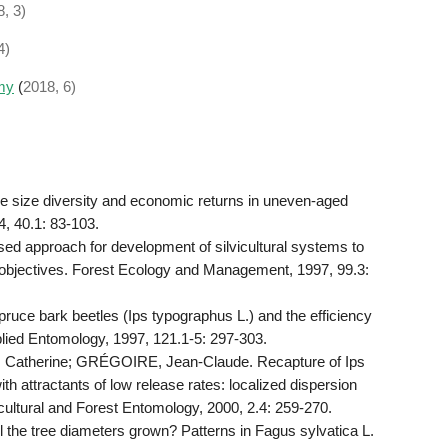
8, 3)
4)
my
(
2018, 6)
size diversity and economic returns in uneven-aged
4, 40.1: 83-103.
ed approach for development of silvicultural systems to
jectives. Forest Ecology and Management, 1997, 99.3:
spruce bark beetles (Ips typographus L.) and the efficiency
plied Entomology, 1997, 121.1‐5: 297-303.
atherine; GRÉGOIRE, Jean‐Claude. Recapture of Ips
th attractants of low release rates: localized dispersion
cultural and Forest Entomology, 2000, 2.4: 259-270.
l the tree diameters grown? Patterns in Fagus sylvatica L.