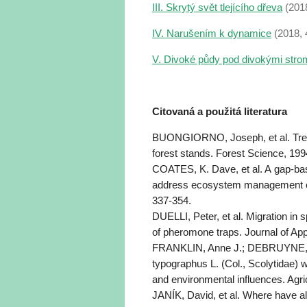
III. Skrytý svět tlejícího dřeva
(201
IV. Narušením k dynamice
(2018, 
V. Divoké půdy pod divokými stro
Citovaná a použitá literatura
BUONGIORNO, Joseph, et al. Tree 
forest stands. Forest Science, 199
COATES, K. Dave, et al. A gap-bas
address ecosystem management ob
337-354.
DUELLI, Peter, et al. Migration in 
of pheromone traps. Journal of Ap
FRANKLIN, Anne J.; DEBRUYNE, C
typographus L. (Col., Scolytidae) wi
and environmental influences. Agri
JANÍK, David, et al. Where have al