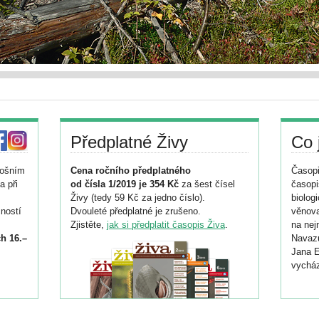
Předplatné Živy
Co 
tošním
Cena ročního předplatného
Časopi
a při
od čísla 1/2019 je 354 Kč
za šest čísel
časopi
Živy (tedy 59 Kč za jedno číslo).
biolog
ností
Dvouleté předplatné je zrušeno.
věnova
Zjistěte,
jak si předplatit časopis Živa
.
na nej
h 16.–
Navazu
Jana E
vycház
i
026/