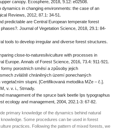
e upper canopy. Ecosphere, 2018, 9.12: e02508.
 dynamics in changing environments: the case of an
gical Reviews, 2012, 87.1: 34-51.
nd predictable are Central European temperate forest
phases?. Journal of Vegetation Science, 2018, 29.1: 84-
l tools to develop irregular and diverse forest structures.
aring close-to-naturesilviculture with processes in
tral Europe. Annals of Forest Science, 2016, 73.4: 911-921.
formy porostních směsí a způsoby jejich
ásmech zvláště chráněných území ponechaných
 vegetačním stupni. [Certifikovaná metodika MZe – č.].
 v. v. i., Strnady.
management of the spruce bark beetle Ips typographus
rest ecology and management, 2004, 202.1-3: 67-82.
vide primary knowledge of the dynamics behind natural
l knowledge. Some procedures can be used in forest
lture practices. Following the pattern of mixed forests, we