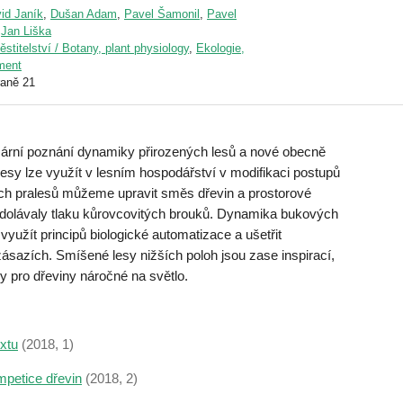
id Janík
,
Dušan Adam
,
Pavel Šamonil
,
Pavel
,
Jan Liška
pěstitelství / Botany, plant physiology
,
Ekologie,
nment
raně 21
mární poznání dynamiky přirozených lesů a nové obecně
esy lze využít v lesním hospodářství v modifikaci postupů
ch pralesů můžeme upravit směs dřevin a prostorové
odolávaly tlaku kůrovcovitých brouků. Dynamika bukových
yužít principů biologické automatizace a ušetřit
sazích. Smíšené lesy nižších poloh jsou zase inspirací,
hy pro dřeviny náročné na světlo.
extu
(2018, 1)
mpetice dřevin
(2018, 2)