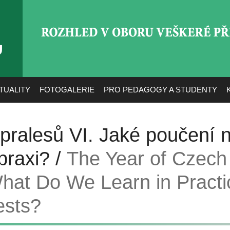
ROZHLED V OBORU VEŠ
TUALITY
FOTOGALERIE
PRO PEDAGOGY A STUDENTY
pralesů VI. Jaké poučení 
 praxi? /
The Year of Czech
What Do We Learn in Practi
ests?