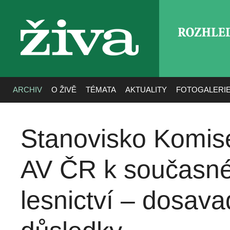
ROZHLE
živa
ARCHIV
O ŽIVĚ
TÉMATA
AKTUALITY
FOTOGALERI
Stanovisko Komise
AV ČR k současné
lesnictví – dosavad