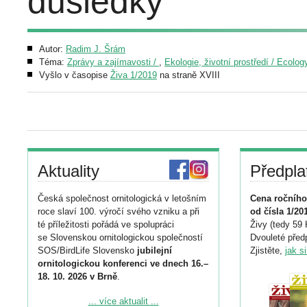
důsledky
Autor:
Radim J. Šrám
Téma:
Zprávy a zajímavosti /
,
Ekologie, životní prostředí / Ecolo
Vyšlo v časopise
Živa 1/2019
na straně XVIII
Aktuality
Předpla
Česká společnost ornitologická v letošním
Cena ročního
roce slaví 100. výročí svého vzniku a při
od čísla 1/20
té příležitosti pořádá ve spolupráci
Živy (tedy 59 
se Slovenskou ornitologickou společností
Dvouleté předp
SOS/BirdLife Slovensko
jubilejní
Zjistěte,
jak s
ornitologickou konferenci ve dnech 16.–
18. 10. 2026 v Brně
.
Podrobnější informace ke konferenci
... více aktualit ...