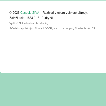
Registrovat se můžete do 6. září.
Upozorňujeme, že termín pro odeslání
© 2026
Časopis ŽIVA
– Rozhled v oboru veškeré přírody.
abstraktu přihlášené přednášky nebo
posteru je už 30. června.
Založil roku 1853 J. E. Purkyně.
Vydává Nakladatelství Academia,
Středisko společných činností AV ČR, v. v. i., za podpory Akademie věd ČR.