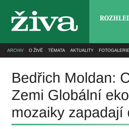
ROZHLE
živa
ARCHIV
O ŽIVĚ
TÉMATA
AKTUALITY
FOTOGALERI
Bedřich Moldan: Ci
Zemi Globální ek
mozaiky zapadají