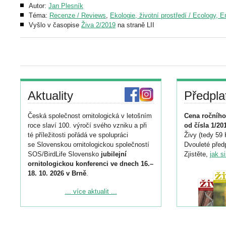
Autor:
Jan Plesník
Téma:
Recenze / Reviews
,
Ekologie, životní prostředí / Ecology, 
Vyšlo v časopise
Živa 2/2019
na straně LII
Aktuality
Předpla
Česká společnost ornitologická v letošním
Cena ročního
roce slaví 100. výročí svého vzniku a při
od čísla 1/20
té příležitosti pořádá ve spolupráci
Živy (tedy 59 
se Slovenskou ornitologickou společností
Dvouleté předp
SOS/BirdLife Slovensko
jubilejní
Zjistěte,
jak s
ornitologickou konferenci ve dnech 16.–
18. 10. 2026 v Brně
.
Podrobnější informace ke konferenci
... více aktualit ...
naleznete zde:
https://www.birdlife.cz/konference-2026/