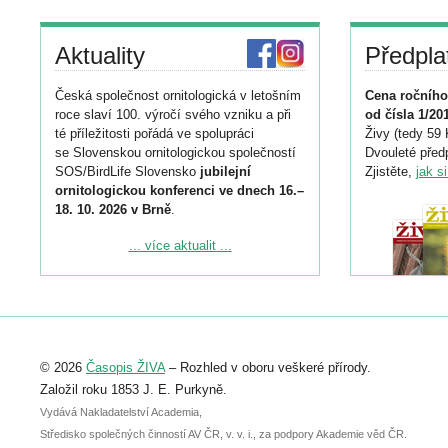
Aktuality
Předpla
Česká společnost ornitologická v letošním
Cena ročního
roce slaví 100. výročí svého vzniku a při
od čísla 1/20
té příležitosti pořádá ve spolupráci
Živy (tedy 59 
se Slovenskou ornitologickou společností
Dvouleté předp
SOS/BirdLife Slovensko
jubilejní
Zjistěte,
jak s
ornitologickou konferenci ve dnech 16.–
18. 10. 2026 v Brně
.
Podrobnější informace ke konferenci
... více aktualit ...
naleznete zde:
https://www.birdlife.cz/konference-2026/
Registrovat se můžete do 6. září.
Upozorňujeme, že termín pro odeslání
© 2026
Časopis ŽIVA
– Rozhled v oboru veškeré přírody.
abstraktu přihlášené přednášky nebo
posteru je už 30. června.
Založil roku 1853 J. E. Purkyně.
Vydává Nakladatelství Academia,
Středisko společných činností AV ČR, v. v. i., za podpory Akademie věd ČR.