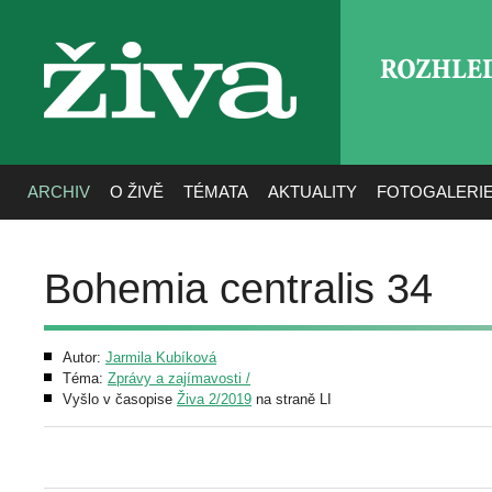
ROZHLE
živa
ARCHIV
O ŽIVĚ
TÉMATA
AKTUALITY
FOTOGALERI
Bohemia centralis 34
Autor:
Jarmila Kubíková
Téma:
Zprávy a zajímavosti /
Vyšlo v časopise
Živa 2/2019
na straně LI