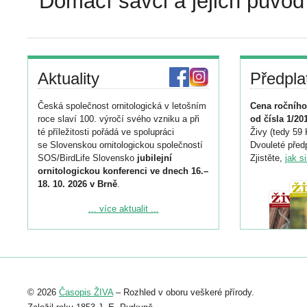
Domácí savci a jejich původ
Aktuality
Předpla
Česká společnost ornitologická v letošním
Cena ročního
roce slaví 100. výročí svého vzniku a při
od čísla 1/20
té příležitosti pořádá ve spolupráci
Živy (tedy 59 
se Slovenskou ornitologickou společností
Dvouleté předp
SOS/BirdLife Slovensko
jubilejní
Zjistěte,
jak s
ornitologickou konferenci ve dnech 16.–
18. 10. 2026 v Brně
.
Podrobnější informace ke konferenci
... více aktualit ...
naleznete zde:
https://www.birdlife.cz/konference-2026/
Registrovat se můžete do 6. září.
Upozorňujeme, že termín pro odeslání
© 2026
Časopis ŽIVA
– Rozhled v oboru veškeré přírody.
abstraktu přihlášené přednášky nebo
posteru je už 30. června.