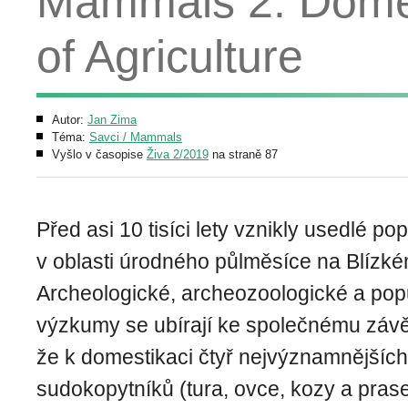
Mammals 2. Domes
of Agriculture
Autor:
Jan Zima
Téma:
Savci / Mammals
Vyšlo v časopise
Živa 2/2019
na straně 87
Před asi 10 tisíci lety vznikly usedlé po
v oblasti úrodného půlměsíce na Blízk
Archeologické, archeozoologické a pop
výzkumy se ubírají ke společnému závě
že k domestikaci čtyř nejvýznamnějšíc
sudokopytníků (tura, ovce, kozy a pras