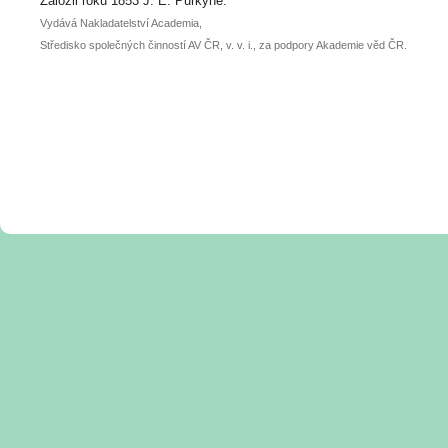
Založil roku 1853 J. E. Purkyně.
Vydává Nakladatelství Academia,
Středisko společných činností AV ČR, v. v. i., za podpory Akademie věd ČR.