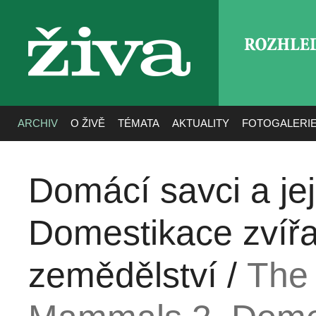
ROZHLE
živa
ARCHIV
O ŽIVĚ
TÉMATA
AKTUALITY
FOTOGALERI
Domácí savci a jej
Domestikace zvířa
zemědělství /
The 