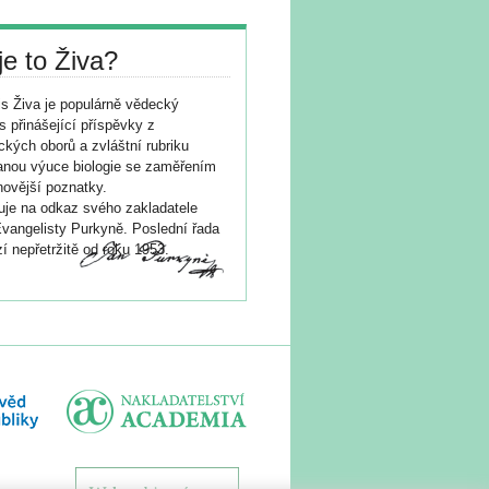
je to Živa?
s Živa je populárně vědecký
s přinášející příspěvky z
ických oborů a zvláštní rubriku
nou výuce biologie se zaměřením
novější poznatky.
je na odkaz svého zakladatele
vangelisty Purkyně. Poslední řada
í nepřetržitě od roku 1953.