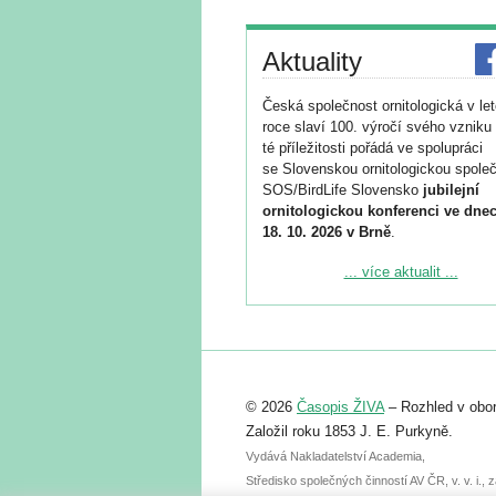
Aktuality
Česká společnost ornitologická v le
roce slaví 100. výročí svého vzniku 
té příležitosti pořádá ve spolupráci
se Slovenskou ornitologickou společ
SOS/BirdLife Slovensko
jubilejní
ornitologickou konferenci ve dnec
18. 10. 2026 v Brně
.
Podrobnější informace ke konferenc
... více aktualit ...
naleznete zde:
https://www.birdlife.cz/konference-2
Registrovat se můžete do 6. září.
Upozorňujeme, že termín pro odeslá
© 2026
Časopis ŽIVA
– Rozhled v obor
abstraktu přihlášené přednášky neb
posteru je už 30. června.
Založil roku 1853 J. E. Purkyně.
Vydává Nakladatelství Academia,
Středisko společných činností AV ČR, v. v. i.