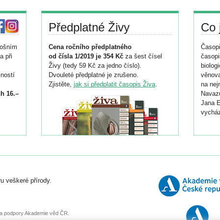
Předplatné Živy
Co 
tošním
Cena ročního předplatného
Časopi
a při
od čísla 1/2019 je 354 Kč
za šest čísel
časopi
Živy (tedy 59 Kč za jedno číslo).
biolog
ností
Dvouleté předplatné je zrušeno.
věnova
Zjistěte,
jak si předplatit časopis Živa
.
na nej
h 16.–
Navazu
Jana E
vycház
i
026/
ní
u veškeré přírody.
o
, za podpory Akademie věd ČR.