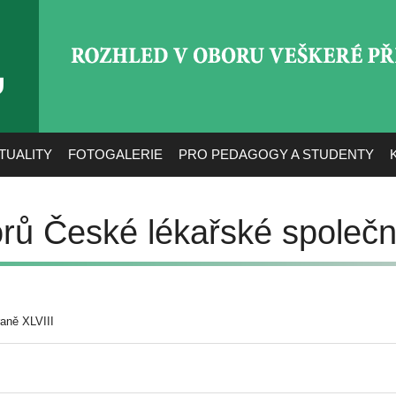
ROZHLED V OBORU VEŠ
TUALITY
FOTOGALERIE
PRO PEDAGOGY A STUDENTY
orů České lékařské společn
aně XLVIII