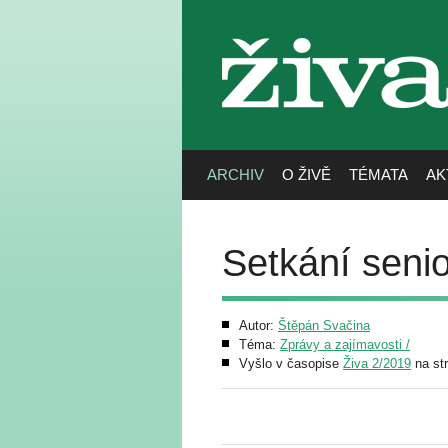
živa
ARCHIV
O ŽIVĚ
TÉMATA
AK
Setkání seni
Autor:
Štěpán Svačina
Téma:
Zprávy a zajímavosti /
Vyšlo v časopise
Živa 2/2019
na str