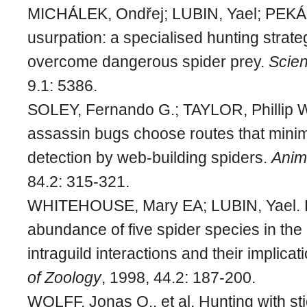
MICHÁLEK, Ondřej; LUBIN, Yael; PEKÁ
usurpation: a specialised hunting strate
overcome dangerous spider prey.
Scien
9.1: 5386.
SOLEY, Fernando G.; TAYLOR, Phillip 
assassin bugs choose routes that minimi
detection by web-building spiders.
Anim
84.2: 315-321.
WHITEHOUSE, Mary EA; LUBIN, Yael. R
abundance of five spider species in the
intraguild interactions and their implicat
of Zoology
, 1998, 44.2: 187-200.
WOLFF, Jonas O., et al. Hunting with sti