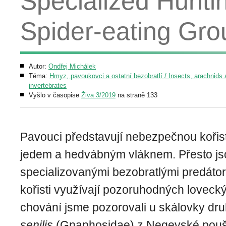
Specialized Huntin
Spider-eating Gro
Autor:
Ondřej Michálek
Téma:
Hmyz, pavoukovci a ostatní bezobratlí / Insects, arachnids 
invertebrates
Vyšlo v časopise
Živa 3/2019
na straně 133
Pavouci představují nebezpečnou kořist
jedem a hedvábným vláknem. Přesto jso
specializovanými bezobratlými predátory,
kořisti využívají pozoruhodných lovecký
chování jsme pozorovali u skálovky dr
senilis
(Gnaphosidae) z Negevské poušt