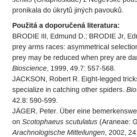
pronikala do úkrytů jiných pavouků.
Použitá a doporučená literatura:
BRODIE III, Edmund D.; BRODIE Jr, Ed
prey arms races: asymmetrical selectio
prey may be reduced when prey are da
Bioscience
, 1999, 49.7: 557-568.
JACKSON, Robert R. Eight-legged tricks
specialize in catching other spiders.
Bio
42.8: 590-599.
JÄGER, Peter. Über eine bemerkenswe
on
Scotophaeus scutulatus
(Araneae: G
Arachnologische Mitteilungen
, 2002, 24