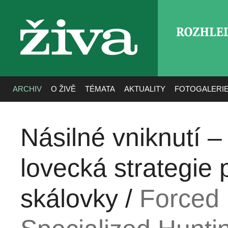
ROZHLE
živa
ARCHIV
O ŽIVĚ
TÉMATA
AKTUALITY
FOTOGALERI
Násilné vniknutí –
lovecká strategie
skálovky /
Forced 