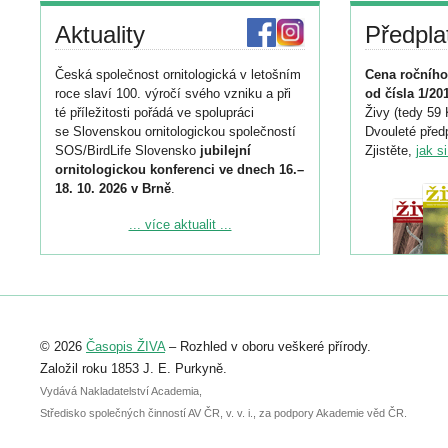
Aktuality
Předpla
Česká společnost ornitologická v letošním
Cena ročního
roce slaví 100. výročí svého vzniku a při
od čísla 1/20
té příležitosti pořádá ve spolupráci
Živy (tedy 59 
se Slovenskou ornitologickou společností
Dvouleté předp
SOS/BirdLife Slovensko
jubilejní
Zjistěte,
jak s
ornitologickou konferenci ve dnech 16.–
18. 10. 2026 v Brně
.
Podrobnější informace ke konferenci
... více aktualit ...
naleznete zde:
https://www.birdlife.cz/konference-2026/
Registrovat se můžete do 6. září.
Upozorňujeme, že termín pro odeslání
© 2026
Časopis ŽIVA
– Rozhled v oboru veškeré přírody.
abstraktu přihlášené přednášky nebo
posteru je už 30. června.
Založil roku 1853 J. E. Purkyně.
Vydává Nakladatelství Academia,
Středisko společných činností AV ČR, v. v. i., za podpory Akademie věd ČR.