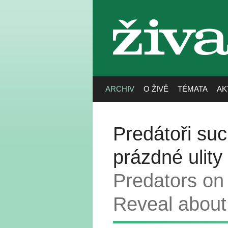
živa
ARCHIV
O ŽIVĚ
TÉMATA
AK
Predátoři su
prázdné ulity
Predators on
Reveal about