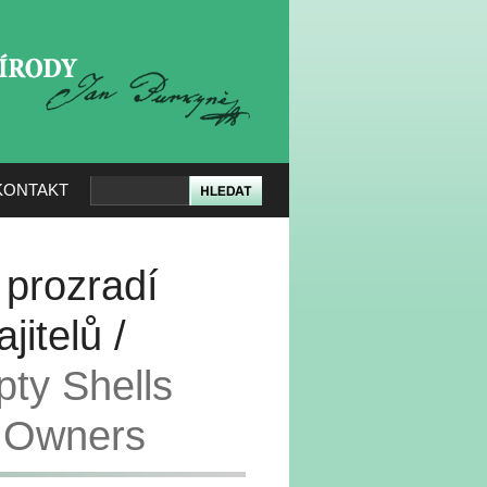
KERÉ PŘÍRODY
KONTAKT
 prozradí
itelů /
ty Shells
r Owners