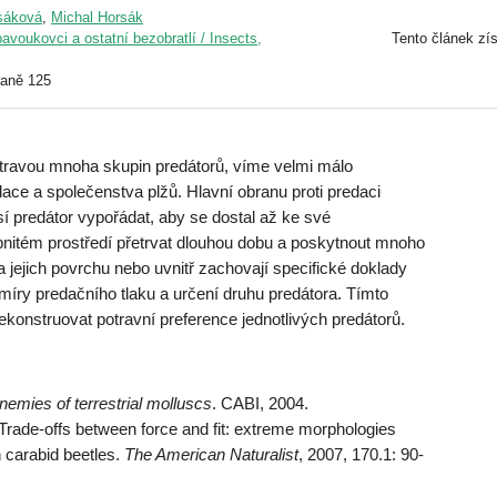
sáková
,
Michal Horsák
avoukovci a ostatní bezobratlí / Insects,
Tento článek zís
raně 125
otravou mnoha skupin predátorů, víme velmi málo
ulace a společenstva plžů. Hlavní obranu proti predaci
sí predátor vypořádat, aby se dostal až ke své
ápnitém prostředí přetrvat dlouhou dobu a poskytnout mnoho
 jejich povrchu nebo uvnitř zachovají specifické doklady
míry predačního tlaku a určení druhu predátora. Tímto
nstruovat potravní preference jednotlivých predátorů.
nemies of terrestrial molluscs
. CABI, 2004.
rade-offs between force and fit: extreme morphologies
n carabid beetles.
The American Naturalist
, 2007, 170.1: 90-