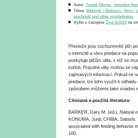
Autor:
Tomáš Němec
,
Veronika Hor
Téma:
Měkkýši / Molluscs
,
Hmyz, p
arachnids and other invertebrates
Vyšlo v časopise
Živa 3/2019
na st
Přestože jsou suchozemští plži p
o intenzitě a vlivu predace na pop
poskytuje plžům ulita, s níž se mu
kořisti. Prázdné ulity mohou ve v
zajímavých informací. Pokud se na
predace, lze toho využít k odhadu 
způsobem můžeme také snadno reko
Citovaná a použitá literatura
:
BARKER, Gary M. (ed.).
Natural e
KONUMA, Junji; CHIBA, Satoshi. T
associated with feeding behavior i
100.