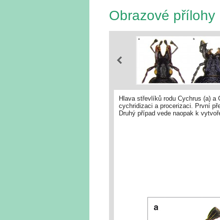
Obrazové přílohy
Hlava střevlíků rodu Cychrus (a) a
cychridizaci a procerizaci. První p
Druhý případ vede naopak k vytvoře