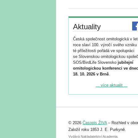
Aktuality
Česká společnost ornitologická v le
roce slaví 100. výročí svého vzniku 
té příležitosti pořádá ve spolupráci
se Slovenskou ornitologickou společ
SOS/BirdLife Slovensko
jubilejní
ornitologickou konferenci ve dnec
18. 10. 2026 v Brně
.
Podrobnější informace ke konferenc
... více aktualit ...
naleznete zde:
https://www.birdlife.cz/konference-2
Registrovat se můžete do 6. září.
Upozorňujeme, že termín pro odeslá
© 2026
Časopis ŽIVA
– Rozhled v obor
abstraktu přihlášené přednášky neb
posteru je už 30. června.
Založil roku 1853 J. E. Purkyně.
Vydává Nakladatelství Academia,