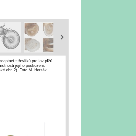
daptací střevlíků pro lov plžů –
nutnosti jejího poškození.
ké obr. 2). Foto M. Horsák