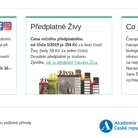
Předplatné Živy
Co 
tošním
Cena ročního předplatného
Časopi
a při
od čísla 1/2019 je 354 Kč
za šest čísel
časopi
Živy (tedy 59 Kč za jedno číslo).
biolog
ností
Dvouleté předplatné je zrušeno.
věnova
Zjistěte,
jak si předplatit časopis Živa
.
na nej
h 16.–
Navazu
Jana E
vycház
i
026/
ní
u veškeré přírody.
o