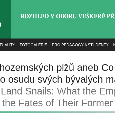
ROZHLED V OBORU VEŠ
TUALITY
FOTOGALERIE
PRO PEDAGOGY A STUDENTY
chozemských plžů aneb Co
 o osudu svých bývalých maj
 Land Snails: What the Emp
 the Fates of Their Forme