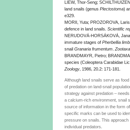
LIEW, Thor-Seng; SCHILTHUIZEN, 
land snails (genus
Plectostoma
) a
e329.
MORII, Yuta; PROZOROVA, Larisa; 
defence in land snails.
Scientific r
NERUDOVÁ-HORSÁKOVÁ, Jana; MUR
immature stages of
Pherbellia limb
snail
Granaria frumentum
.
Zootax
BRANDMAYR, Pietro; BRANDMAYR, 
species (Coleoptera Carabidae Lici
Zoology
, 1986, 20.2: 171-181.
Although land snails serve as food 
of predation on land-snail populat
strategy against predation – needs t
a calcium-rich environment, snail s
source of information in the form o
specific marks can be used to ident
pressure on snails. This approach 
individual predators.