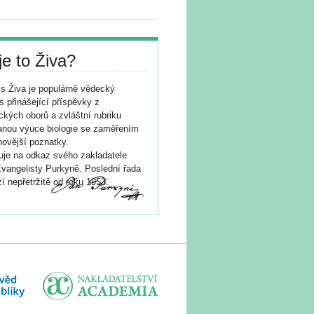
je to Živa?
s Živa je populárně vědecký
s přinášející příspěvky z
ických oborů a zvláštní rubriku
nou výuce biologie se zaměřením
novější poznatky.
je na odkaz svého zakladatele
vangelisty Purkyně. Poslední řada
í nepřetržitě od roku 1953.