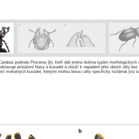
 Carabus podrodu Procerus (b), kteří dali jméno dvěma typům morfologických a
ředstavuje protažení hlavy a kusadel a slouží k napadení přes obústí ulity bez 
ní mohutných kusadel, kterými mohou brouci ulity specificky rozlámat (viz ta