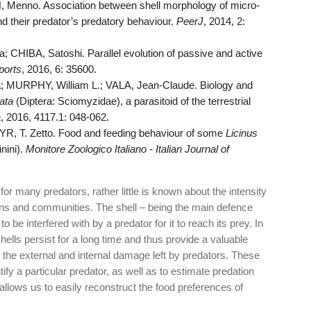
Menno. Association between shell morphology of micro-
nd their predator’s predatory behaviour.
PeerJ
, 2014, 2:
CHIBA, Satoshi. Parallel evolution of passive and active
eports
, 2016, 6: 35600.
PHY, William L.; VALA, Jean-Claude. Biology and
ata
(Diptera: Sciomyzidae), a parasitoid of the terrestrial
a
, 2016, 4117.1: 048-062.
T. Zetto. Food and feeding behaviour of some
Licinus
nini).
Monitore Zoologico Italiano - Italian Journal of
for many predators, rather little is known about the intensity
ions and communities. The shell – being the main defence
o be interfered with by a predator for it to reach its prey. In
hells persist for a long time and thus provide a valuable
f the external and internal damage left by predators. These
ify a particular predator, as well as to estimate predation
allows us to easily reconstruct the food preferences of