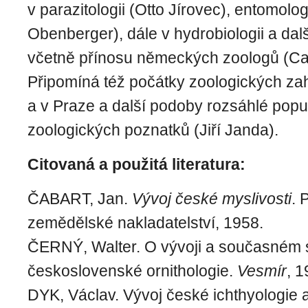
v parazitologii (Otto Jírovec), entomolog
Obenberger), dále v hydrobiologii a dal
včetně přínosu německých zoologů (Carl
Připomíná též počátky zoologických zah
a v Praze a další podoby rozsáhlé popu
zoologických poznatků (Jiří Janda).
Citovaná a použitá literatura:
ČABART, Jan.
Vývoj české myslivosti
. 
zemědělské nakladatelství, 1958.
ČERNÝ, Walter. O vývoji a současném 
československé ornithologie.
Vesmír
, 1
DYK, Václav. Vývoj české ichthyologie a