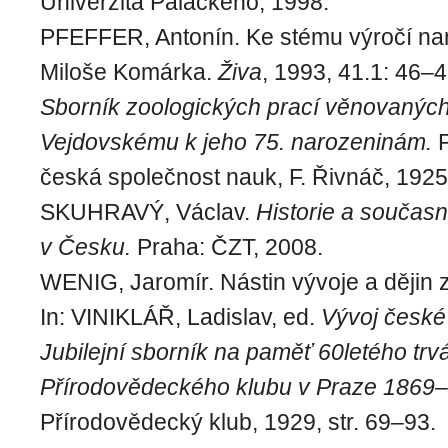
Univerzita Palackého, 1998.
PFEFFER, Antonín. Ke stému výročí naro
Miloše Komárka.
Živa
, 1993, 41.1: 46–4
Sborník zoologických prací věnovaných 
Vejdovskému k jeho 75. narozeninám.
česká společnost nauk, F. Řivnáč, 1925
SKUHRAVÝ, Václav.
Historie a součas
v Česku.
Praha: ČZT, 2008.
WENIG, Jaromír. Nástin vývoje a dějin 
In: VINIKLÁŘ, Ladislav, ed.
Vývoj české
Jubilejní sborník na paměť 60letého trv
Přírodovědeckého klubu v Praze 1869
Přírodovědecký klub, 1929, str. 69–93.