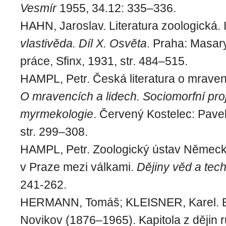
Vesmír
1955, 34.12: 335–336.
HAHN, Jaroslav. Literatura zoologická. 
vlastivěda. Díl X. Osvěta
. Praha: Masa
práce, Sfinx, 1931, str. 484–515.
HAMPL, Petr. Česká literatura o mravenc
O mravencích a lidech. Sociomorfní pro
myrmekologie
. Červený Kostelec: Pavel
str. 299–308.
HAMPL, Petr. Zoologický ústav Německé
v Praze mezi válkami.
Dějiny věd a tec
241-262.
HERMANN, Tomáš; KLEISNER, Karel. Bi
Novikov (1876–1965). Kapitola z dějin 