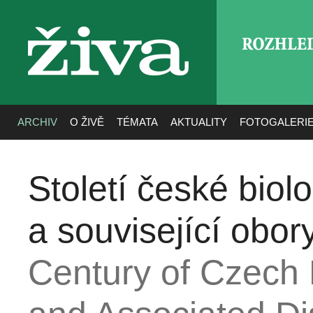
ROZHLE
živa
ARCHIV
O ŽIVĚ
TÉMATA
AKTUALITY
FOTOGALERI
Století české biolo
a související obor
Century of Czech B