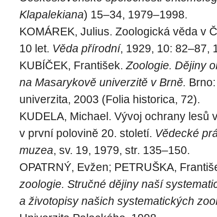
Klapalekiana
) 15–34, 1979–1998.
KOMÁREK, Julius. Zoologická věda v 
10 let.
Věda přírodní
, 1929, 10: 82–87,
KUBÍČEK, František.
Zoologie. Dějiny 
na Masarykově univerzitě v Brně.
Brno:
univerzita, 2003 (Folia historica, 72).
KUDELA, Michael. Vývoj ochrany lesů 
v první polovině 20. století.
Vědecké pr
muzea
, sv. 19, 1979, str. 135–150.
OPATRNÝ, Evžen; PETRUŠKA, Františ
zoologie. Stručné dějiny naší systemati
a životopisy našich systematických zoo