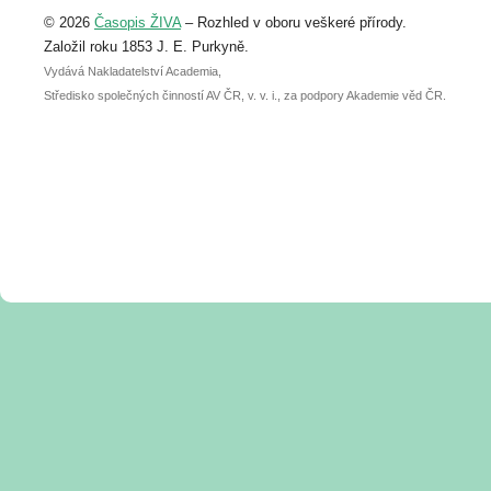
Upozorňujeme, že termín pro odeslání
© 2026
Časopis ŽIVA
– Rozhled v oboru veškeré přírody.
abstraktu přihlášené přednášky nebo
posteru je už 30. června.
Založil roku 1853 J. E. Purkyně.
Vydává Nakladatelství Academia,
Středisko společných činností AV ČR, v. v. i., za podpory Akademie věd ČR.