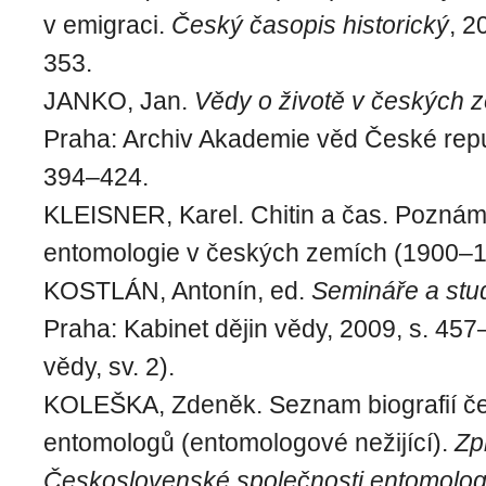
v emigraci.
Český časopis historický
, 2
353.
JANKO, Jan.
Vědy o životě v českých 
Praha: Archiv Akademie věd České repub
394–424.
KLEISNER, Karel. Chitin a čas. Poznám
entomologie v českých zemích (1900–19
KOSTLÁN, Antonín, ed.
Semináře a stu
Praha: Kabinet dějin vědy, 2009, s. 457
vědy, sv. 2).
KOLEŠKA, Zdeněk. Seznam biografií č
entomologů (entomologové nežijící).
Zp
Československé společnosti entomolog