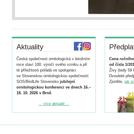
Aktuality
Předpla
Česká společnost ornitologická v letošním
Cena ročního
roce slaví 100. výročí svého vzniku a při
od čísla 1/20
té příležitosti pořádá ve spolupráci
Živy (tedy 59 
se Slovenskou ornitologickou společností
Dvouleté předp
SOS/BirdLife Slovensko
jubilejní
Zjistěte,
jak s
ornitologickou konferenci ve dnech 16.–
18. 10. 2026 v Brně
.
Podrobnější informace ke konferenci
... více aktualit ...
naleznete zde:
https://www.birdlife.cz/konference-2026/
Registrovat se můžete do 6. září.