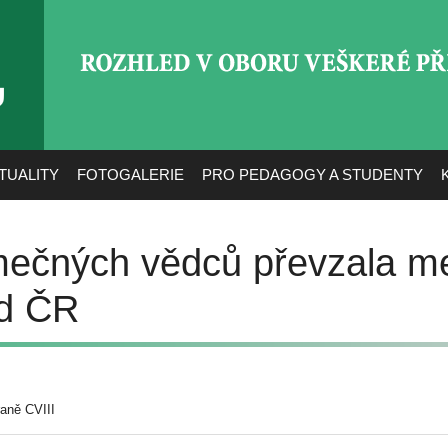
ROZHLED V OBORU VEŠ
TUALITY
FOTOGALERIE
PRO PEDAGOGY A STUDENTY
imečných vědců převzala m
d ČR
aně CVIII