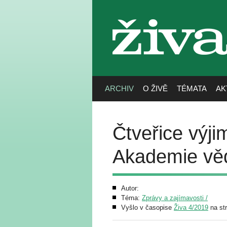
živa
ARCHIV
O ŽIVĚ
TÉMATA
AK
Čtveřice výj
Akademie vě
Autor:
Téma:
Zprávy a zajímavosti /
Vyšlo v časopise
Živa 4/2019
na str