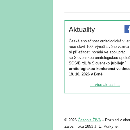
Aktuality
Česká společnost ornitologická v le
roce slaví 100. výročí svého vzniku 
té příležitosti pořádá ve spolupráci
se Slovenskou ornitologickou společ
SOS/BirdLife Slovensko
jubilejní
ornitologickou konferenci ve dnec
18. 10. 2026 v Brně
.
Podrobnější informace ke konferenc
... více aktualit ...
naleznete zde:
https://www.birdlife.cz/konference-2
Registrovat se můžete do 6. září.
Upozorňujeme, že termín pro odeslá
© 2026
Časopis ŽIVA
– Rozhled v obor
abstraktu přihlášené přednášky neb
posteru je už 30. června.
Založil roku 1853 J. E. Purkyně.