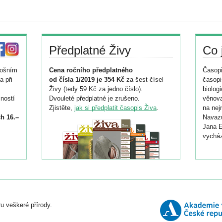
Předplatné Živy
Co 
tošním
Cena ročního předplatného
Časopi
a při
od čísla 1/2019 je 354 Kč
za šest čísel
časopi
Živy (tedy 59 Kč za jedno číslo).
biolog
ností
Dvouleté předplatné je zrušeno.
věnova
Zjistěte,
jak si předplatit časopis Živa
.
na nej
h 16.–
Navazu
Jana E
vycház
i
026/
ní
u veškeré přírody.
o