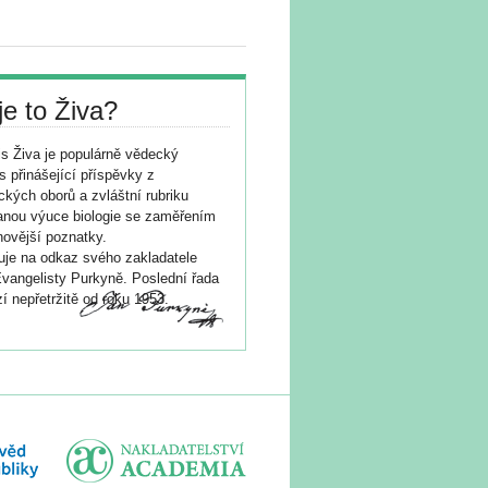
je to Živa?
s Živa je populárně vědecký
s přinášející příspěvky z
ických oborů a zvláštní rubriku
nou výuce biologie se zaměřením
novější poznatky.
je na odkaz svého zakladatele
vangelisty Purkyně. Poslední řada
í nepřetržitě od roku 1953.