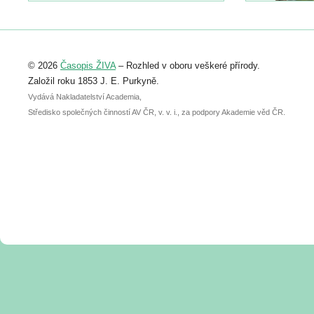
https://www.birdlife.cz/konference-2026/
Registrovat se můžete do 6. září.
Upozorňujeme, že termín pro odeslání
© 2026
Časopis ŽIVA
– Rozhled v oboru veškeré přírody.
abstraktu přihlášené přednášky nebo
posteru je už 30. června.
Založil roku 1853 J. E. Purkyně.
Vydává Nakladatelství Academia,
Středisko společných činností AV ČR, v. v. i., za podpory Akademie věd ČR.