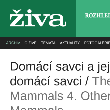
ROZHLE
živa
ARCHIV
O ŽIVĚ
TÉMATA
AKTUALITY
FOTOGALERI
Domácí savci a jej
domácí savci /
The
Mammals 4. Other