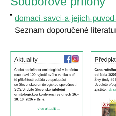
Souborové přílohy
domaci-savci-a-jejich-puvod
Seznam doporučené literatu
Aktuality
Předpla
Česká společnost ornitologická v letošním
Cena ročního
roce slaví 100. výročí svého vzniku a při
od čísla 1/20
té příležitosti pořádá ve spolupráci
Živy (tedy 59 
se Slovenskou ornitologickou společností
Dvouleté předp
SOS/BirdLife Slovensko
jubilejní
Zjistěte,
jak s
ornitologickou konferenci ve dnech 16.–
18. 10. 2026 v Brně
.
Podrobnější informace ke konferenci
... více aktualit ...
naleznete zde: