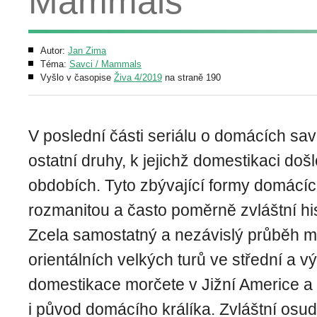
Mammals
Autor:
Jan Zima
Téma:
Savci / Mammals
Vyšlo v časopise
Živa 4/2019
na straně 190
V poslední části seriálu o domácích sa
ostatní druhy, k jejichž domestikaci doš
obdobích. Tyto zbývající formy domácí
rozmanitou a často poměrně zvláštní his
Zcela samostatný a nezávislý průběh 
orientálních velkých turů ve střední a vý
domestikace morčete v Jižní Americe a 
i původ domácího králíka. Zvláštní osu