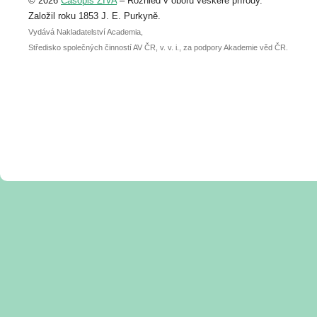
© 2026
Časopis ŽIVA
– Rozhled v oboru veškeré přírody.
abstraktu přihlášené přednášky nebo
posteru je už 30. června.
Založil roku 1853 J. E. Purkyně.
Vydává Nakladatelství Academia,
Středisko společných činností AV ČR, v. v. i., za podpory Akademie věd ČR.