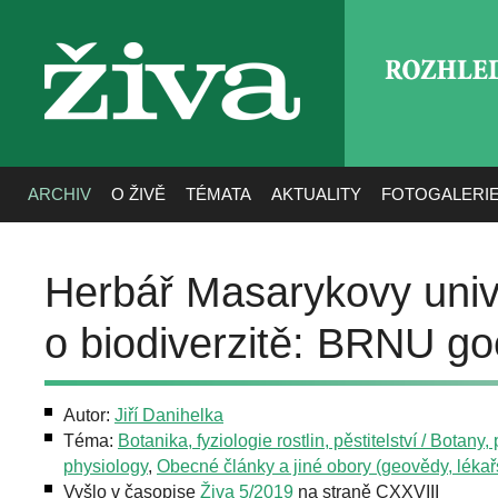
ROZHLE
živa
ARCHIV
O ŽIVĚ
TÉMATA
AKTUALITY
FOTOGALERI
Herbář Masarykovy unive
o biodiverzitě: BRNU g
Autor:
Jiří Danihelka
Téma:
Botanika, fyziologie rostlin, pěstitelství / Botany, 
physiology
,
Obecné články a jiné obory (geovědy, lékařst
Vyšlo v časopise
Živa 5/2019
na straně CXXVIII