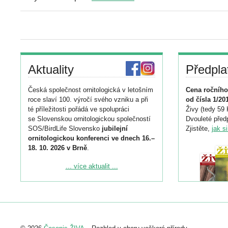
Aktuality
Předpla
Česká společnost ornitologická v letošním
Cena ročního
roce slaví 100. výročí svého vzniku a při
od čísla 1/20
té příležitosti pořádá ve spolupráci
Živy (tedy 59 
se Slovenskou ornitologickou společností
Dvouleté předp
SOS/BirdLife Slovensko
jubilejní
Zjistěte,
jak s
ornitologickou konferenci ve dnech 16.–
18. 10. 2026 v Brně
.
Podrobnější informace ke konferenci
... více aktualit ...
naleznete zde:
https://www.birdlife.cz/konference-2026/
Registrovat se můžete do 6. září.
Upozorňujeme, že termín pro odeslání