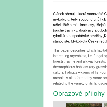
Článek shrnuje, která stanoviště Č
mykobiotu, tedy soubor druhů hub v
rašeliniště a rašelinné lesy, lišej
(suché trávníky, doubravy a dubohab
rybníků a hospodářské smrčiny již
stanoviště. Mykobiota České republi
This paper describes which habita
interesting mycobiota, i.e. fungal
forests, ravine and alluvial forests
thermophilous habitats (dry grass
cultural habitats – dams of fish-
mosaic is also formed by some sma
related to the variety of its landsca
Obrazové přílohy