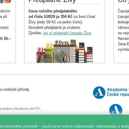
tošním
Cena ročního předplatného
Časopi
a při
od čísla 1/2019 je 354 Kč
za šest čísel
časopi
Živy (tedy 59 Kč za jedno číslo).
biolog
ností
Dvouleté předplatné je zrušeno.
věnova
Zjistěte,
jak si předplatit časopis Živa
.
na nej
h 16.–
Navazu
Jana E
vycház
i
026/
ní
u veškeré přírody.
o
, za podpory Akademie věd ČR.
uživatelského prostředí – používáme funkce zobrazování videoobsahu a anal