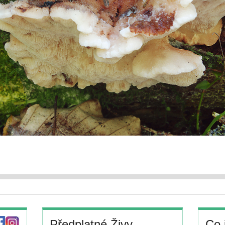
Předplatné Živy
Co 