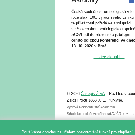
Česká společnost ornitologická v le
roce slaví 100. výročí svého vzniku 
té příležitosti pořádá ve spolupráci
se Slovenskou ornitologickou společ
SOS/BirdLife Slovensko
jubilejní
ornitologickou konferenci ve dnec
18. 10. 2026 v Brně
.
Podrobnější informace ke konferenc
... více aktualit ...
naleznete zde:
https://www.birdlife.cz/konference-2
Registrovat se můžete do 6. září.
Upozorňujeme, že termín pro odeslá
© 2026
Časopis ŽIVA
– Rozhled v obor
abstraktu přihlášené přednášky neb
posteru je už 30. června.
Založil roku 1853 J. E. Purkyně.
Vydává Nakladatelství Academia,
Středisko společných činností AV ČR, v. v. i.
Používáme cookies za účelem poskytování funkcí pro zlepšení 