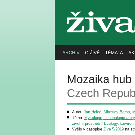
živa
ARCHIV
O ŽIVĚ
TÉMATA
AK
Mozaika hub 
Czech Repub
Autor:
Jan Holec
,
Miroslav Beran
,
M
Téma:
Mykologie, lichenologie a bry
životní prostředí / Ecology, Enviro
Vyšlo v časopise
Živa 5/2019
na st