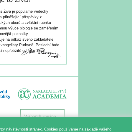
s Živa je populárně vědecký
s přinášející příspěvky z
ických oborů a zvláštní rubriku
nou výuce biologie se zaměřením
novější poznatky.
je na odkaz svého zakladatele
vangelisty Purkyně. Poslední řada
í nepřetržitě od roku 1953.
ýzy návštěvnosti stránek. Cookies používáme na základě vašeho