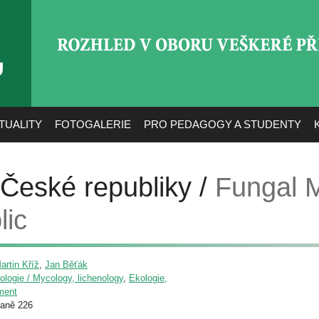
ROZHLED V OBORU VEŠ
TUALITY
FOTOGALERIE
PRO PEDAGOGY A STUDENTY
České republiky /
Fungal M
lic
artin Kříž
,
Jan Běťák
ologie / Mycology, lichenology
,
Ekologie,
nment
raně 226