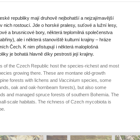
eské republiky mají druhově nejbohatší a nejzajímavější
 nich rostoucí. Jde o horské pralesy, suťové a lužní lesy,
níkové a brusnicové bory, některá teplomilná společenstva
řiny), ale i některá stanoviště kulturní krajiny – hráze
ních Čech. K nim přistupují i některá maloplošná
ky je bohatá hlavně díky pestrosti její krajiny.
ts of the Czech Republic host the species-richest and most
 species growing there. These are montane old-growth
, pine forests with lichens and
Vaccinium
species, some
lands, oak and oak-hornbeam forests), but also some
ponds and managed spruce forests of southern Bohemia. The
ll-scale habitats. The richness of Czech mycobiota is
pe.