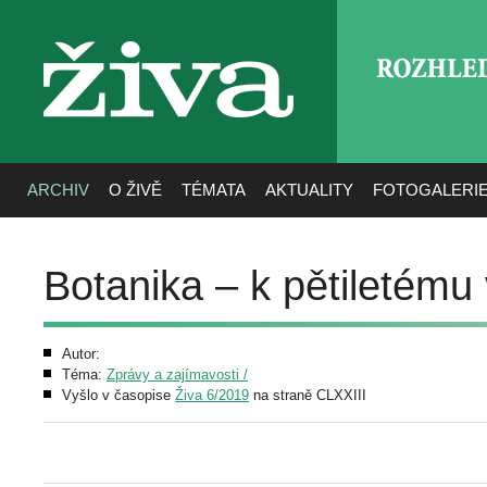
ROZHLE
živa
ARCHIV
O ŽIVĚ
TÉMATA
AKTUALITY
FOTOGALERI
Botanika – k pětiletému
Autor:
Téma:
Zprávy a zajímavosti /
Vyšlo v časopise
Živa 6/2019
na straně CLXXIII