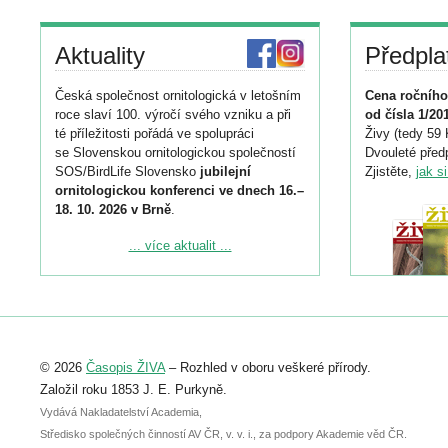
Aktuality
Předpla
Česká společnost ornitologická v letošním
Cena ročního
roce slaví 100. výročí svého vzniku a při
od čísla 1/20
té příležitosti pořádá ve spolupráci
Živy (tedy 59 
se Slovenskou ornitologickou společností
Dvouleté předp
SOS/BirdLife Slovensko
jubilejní
Zjistěte,
jak s
ornitologickou konferenci ve dnech 16.–
18. 10. 2026 v Brně
.
Podrobnější informace ke konferenci
... více aktualit ...
naleznete zde:
https://www.birdlife.cz/konference-2026/
Registrovat se můžete do 6. září.
Upozorňujeme, že termín pro odeslání
© 2026
Časopis ŽIVA
– Rozhled v oboru veškeré přírody.
abstraktu přihlášené přednášky nebo
posteru je už 30. června.
Založil roku 1853 J. E. Purkyně.
Vydává Nakladatelství Academia,
Středisko společných činností AV ČR, v. v. i., za podpory Akademie věd ČR.