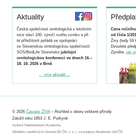
Aktuality
Předpla
Česká společnost ornitologická v letošním
Cena ročního
roce slaví 100. výročí svého vzniku a při
od čísla 1/20
té příležitosti pořádá ve spolupráci
Živy (tedy 59 
se Slovenskou ornitologickou společností
Dvouleté předp
SOS/BirdLife Slovensko
jubilejní
Zjistěte,
jak s
ornitologickou konferenci ve dnech 16.–
18. 10. 2026 v Brně
.
Podrobnější informace ke konferenci
... více aktualit ...
naleznete zde:
https://www.birdlife.cz/konference-2026/
Registrovat se můžete do 6. září.
Upozorňujeme, že termín pro odeslání
© 2026
Časopis ŽIVA
– Rozhled v oboru veškeré přírody.
abstraktu přihlášené přednášky nebo
posteru je už 30. června.
Založil roku 1853 J. E. Purkyně.
Vydává Nakladatelství Academia,
Středisko společných činností AV ČR, v. v. i., za podpory Akademie věd ČR.