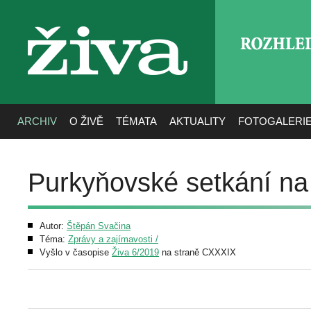
ROZHLE
živa
ARCHIV
O ŽIVĚ
TÉMATA
AKTUALITY
FOTOGALERI
Purkyňovské setkání na
Autor:
Štěpán Svačina
Téma:
Zprávy a zajímavosti /
Vyšlo v časopise
Živa 6/2019
na straně CXXXIX