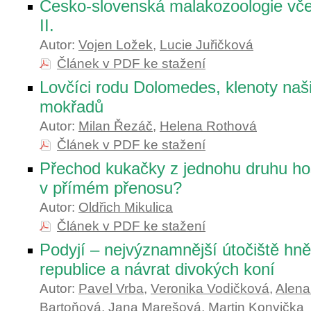
Česko-slovenská malakozoologie včer
II.
Autor:
Vojen Ložek
,
Lucie Juřičková
Článek v PDF ke stažení
Lovčíci rodu Dolomedes, klenoty naš
mokřadů
Autor:
Milan Řezáč
,
Helena Rothová
Článek v PDF ke stažení
Přechod kukačky z jednohu druhu host
v přímém přenosu?
Autor:
Oldřich Mikulica
Článek v PDF ke stažení
Podyjí – nejvýznamnější útočiště hn
republice a návrat divokých koní
Autor:
Pavel Vrba
,
Veronika Vodičková
,
Alena
Bartoňová
,
Jana Marešová
,
Martin Konvička