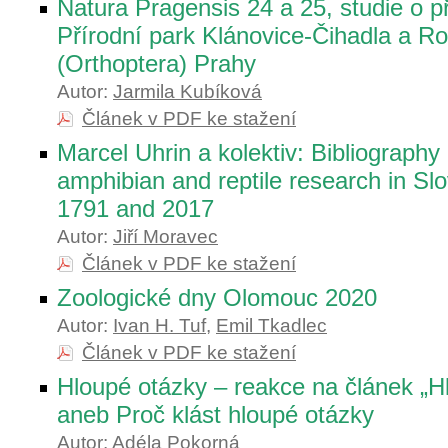
Natura Pragensis 24 a 25, studie o p
Přírodní park Klánovice-Čihadla a Ro
(Orthoptera) Prahy
Autor:
Jarmila Kubíková
Článek v PDF ke stažení
Marcel Uhrin a kolektiv: Bibliography 
amphibian and reptile research in Sl
1791 and 2017
Autor:
Jiří Moravec
Článek v PDF ke stažení
Zoologické dny Olomouc 2020
Autor:
Ivan H. Tuf
,
Emil Tkadlec
Článek v PDF ke stažení
Hloupé otázky – reakce na článek „H
aneb Proč klást hloupé otázky
Autor:
Adéla Pokorná