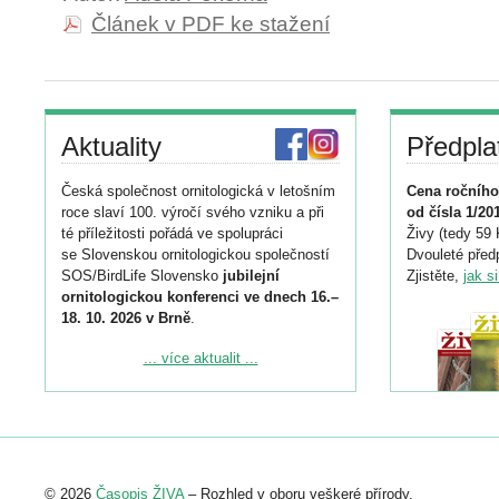
Článek v PDF ke stažení
Aktuality
Předpla
Česká společnost ornitologická v letošním
Cena ročního
roce slaví 100. výročí svého vzniku a při
od čísla 1/20
té příležitosti pořádá ve spolupráci
Živy (tedy 59 
se Slovenskou ornitologickou společností
Dvouleté předp
SOS/BirdLife Slovensko
jubilejní
Zjistěte,
jak s
ornitologickou konferenci ve dnech 16.–
18. 10. 2026 v Brně
.
Podrobnější informace ke konferenci
... více aktualit ...
naleznete zde:
https://www.birdlife.cz/konference-2026/
Registrovat se můžete do 6. září.
Upozorňujeme, že termín pro odeslání
© 2026
Časopis ŽIVA
– Rozhled v oboru veškeré přírody.
abstraktu přihlášené přednášky nebo