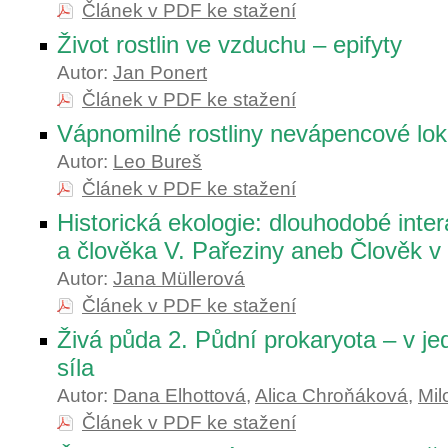
Článek v PDF ke stažení
Život rostlin ve vzduchu – epifyty
Autor:
Jan Ponert
Článek v PDF ke stažení
Vápnomilné rostliny nevápencové loka
Autor:
Leo Bureš
Článek v PDF ke stažení
Historická ekologie: dlouhodobé inte
a člověka V. Pařeziny aneb Člověk v 
Autor:
Jana Müllerová
Článek v PDF ke stažení
Živá půda 2. Půdní prokaryota – v je
síla
Autor:
Dana Elhottová
,
Alica Chroňáková
,
Mil
Článek v PDF ke stažení