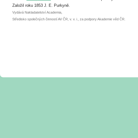
posteru je už 30. června.
Založil roku 1853 J. E. Purkyně.
Vydává Nakladatelství Academia,
Středisko společných činností AV ČR, v. v. i., za podpory Akademie věd ČR.