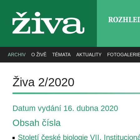
ROZHLE
živa
ARCHIV
O ŽIVĚ
TÉMATA
AKTUALITY
FOTOGALERI
Živa 2/2020
Datum vydání 16. dubna 2020
Obsah čísla
Století české biologie VII. Institucio