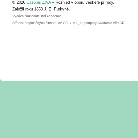
© 2026
Časopis ŽIVA
– Rozhled v oboru veškeré přírody.
abstraktu přihlášené přednášky nebo
posteru je už 30. června.
Založil roku 1853 J. E. Purkyně.
Vydává Nakladatelství Academia,
Středisko společných činností AV ČR, v. v. i., za podpory Akademie věd ČR.