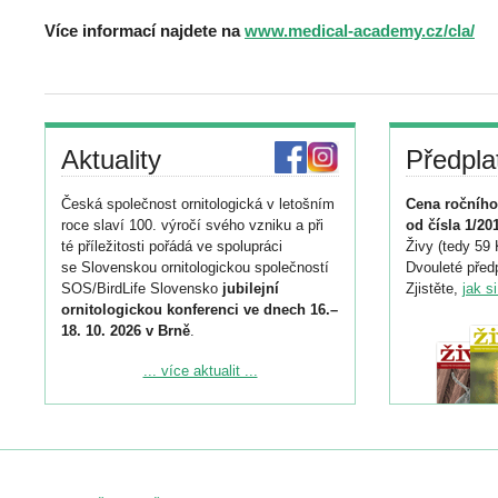
Více informací najdete na
www.medical-academy.cz/cla/
Aktuality
Předpla
Česká společnost ornitologická v letošním
Cena ročního
roce slaví 100. výročí svého vzniku a při
od čísla 1/20
té příležitosti pořádá ve spolupráci
Živy (tedy 59 
se Slovenskou ornitologickou společností
Dvouleté předp
SOS/BirdLife Slovensko
jubilejní
Zjistěte,
jak s
ornitologickou konferenci ve dnech 16.–
18. 10. 2026 v Brně
.
Podrobnější informace ke konferenci
... více aktualit ...
naleznete zde:
https://www.birdlife.cz/konference-2026/
Registrovat se můžete do 6. září.
Upozorňujeme, že termín pro odeslání