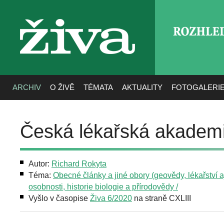
ROZHLE
živa
ARCHIV
O ŽIVĚ
TÉMATA
AKTUALITY
FOTOGALERI
Česká lékařská akademi
Autor:
Richard Rokyta
Téma:
Obecné články a jiné obory (geovědy, lékařství aj
osobnosti, historie biologie a přírodovědy /
Vyšlo v časopise
Živa 6/2020
na straně CXLIII