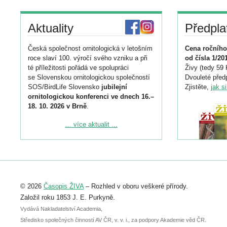
Aktuality
Předpla
Česká společnost ornitologická v letošním
Cena ročního
roce slaví 100. výročí svého vzniku a při
od čísla 1/20
té příležitosti pořádá ve spolupráci
Živy (tedy 59 
se Slovenskou ornitologickou společností
Dvouleté předp
SOS/BirdLife Slovensko
jubilejní
Zjistěte,
jak s
ornitologickou konferenci ve dnech 16.–
18. 10. 2026 v Brně
.
Podrobnější informace ke konferenci
... více aktualit ...
naleznete zde:
https://www.birdlife.cz/konference-2026/
Registrovat se můžete do 6. září.
Upozorňujeme, že termín pro odeslání
© 2026
Časopis ŽIVA
– Rozhled v oboru veškeré přírody.
abstraktu přihlášené přednášky nebo
posteru je už 30. června.
Založil roku 1853 J. E. Purkyně.
Vydává Nakladatelství Academia,
Středisko společných činností AV ČR, v. v. i., za podpory Akademie věd ČR.