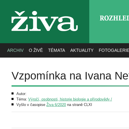
ROZHLE
živa
ARCHIV
O ŽIVĚ
TÉMATA
AKTUALITY
FOTOGALERI
Vzpomínka na Ivana Ne
Autor:
Téma:
Výročí, osobnosti, historie biologie a přírodovědy /
Vyšlo v časopise
Živa 6/2020
na straně CLXI