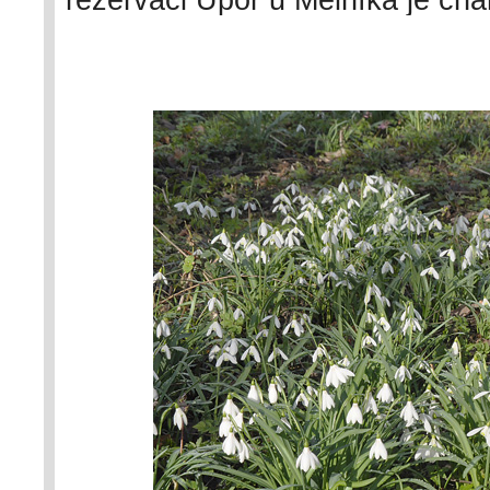
trsů jednoho klonu. V levém dol
rostliny se stejně tvarovanými vn
Foto P. Sekerka