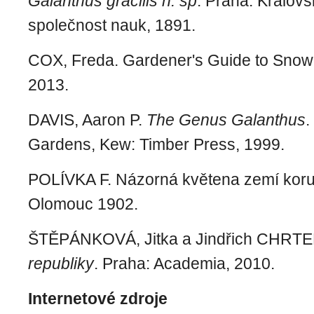
Galanthus gracilis n. sp
. Praha: Králov
společnost nauk, 1891.
COX, Freda. Gardener's Guide to Snow
2013.
DAVIS, Aaron P.
The Genus Galanthus
.
Gardens, Kew: Timber Press, 1999.
POLÍVKA F. Názorná květena zemí korun
Olomouc 1902.
ŠTĚPÁNKOVÁ, Jitka a Jindřich CHRT
republiky
. Praha: Academia, 2010.
Internetové zdroje