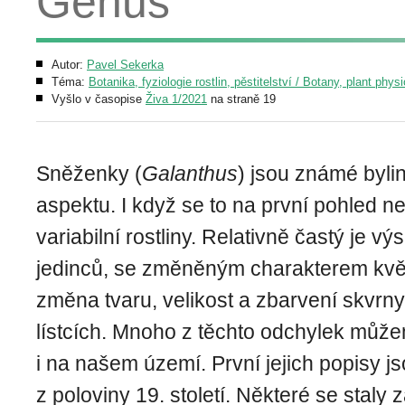
Genus
Autor:
Pavel Sekerka
Téma:
Botanika, fyziologie rostlin, pěstitelství / Botany, plant phys
Vyšlo v časopise
Živa 1/2021
na straně 19
Sněženky (
Galanthus
) jsou známé byli
aspektu. I když se to na první pohled ne
variabilní rostliny. Relativně častý je vý
jedinců, se změněným charakterem květ
změna tvaru, velikost a zbarvení skvrn
lístcích. Mnoho z těchto odchylek může
i na našem území. První jejich popisy 
z poloviny 19. století. Některé se staly