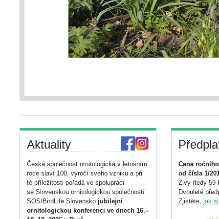
Aktuality
Předpla
Česká společnost ornitologická v letošním
Cena ročního
roce slaví 100. výročí svého vzniku a při
od čísla 1/20
té příležitosti pořádá ve spolupráci
Živy (tedy 59 
se Slovenskou ornitologickou společností
Dvouleté předp
SOS/BirdLife Slovensko
jubilejní
Zjistěte,
jak s
ornitologickou konferenci ve dnech 16.–