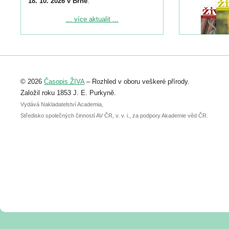
18. 10. 2026 v Brně
.
Podrobnější informace ke konferenci
... více aktualit ...
naleznete zde:
https://www.birdlife.cz/konference-2026/
Registrovat se můžete do 6. září.
Upozorňujeme, že termín pro odeslání
© 2026
Časopis ŽIVA
– Rozhled v oboru veškeré přírody.
abstraktu přihlášené přednášky nebo
posteru je už 30. června.
Založil roku 1853 J. E. Purkyně.
Vydává Nakladatelství Academia,
Středisko společných činností AV ČR, v. v. i., za podpory Akademie věd ČR.