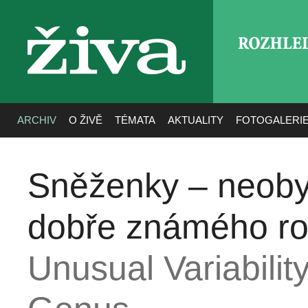
ROZHLE
živa
ARCHIV
O ŽIVĚ
TÉMATA
AKTUALITY
FOTOGALERI
Sněženky – neobyč
dobře známého ro
Unusual Variabilit