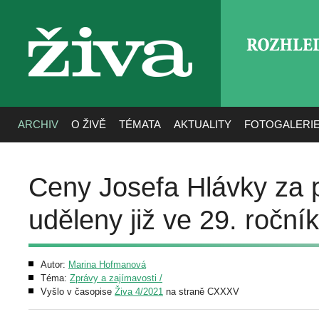
ROZHLE
živa
ARCHIV
O ŽIVĚ
TÉMATA
AKTUALITY
FOTOGALERI
Ceny Josefa Hlávky za p
uděleny již ve 29. roční
Autor:
Marina Hofmanová
Téma:
Zprávy a zajímavosti /
Vyšlo v časopise
Živa 4/2021
na straně CXXXV