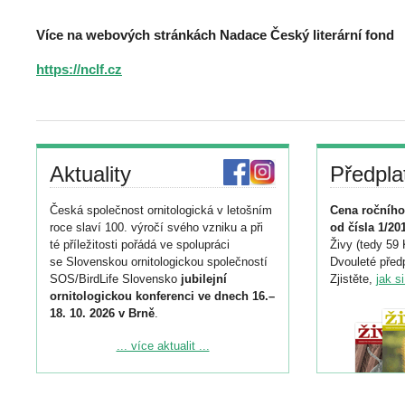
Více na webových stránkách Nadace Český literární fond
https://nclf.cz
Aktuality
Předpla
Česká společnost ornitologická v letošním
Cena ročního
roce slaví 100. výročí svého vzniku a při
od čísla 1/20
té příležitosti pořádá ve spolupráci
Živy (tedy 59 
se Slovenskou ornitologickou společností
Dvouleté předp
SOS/BirdLife Slovensko
jubilejní
Zjistěte,
jak s
ornitologickou konferenci ve dnech 16.–
18. 10. 2026 v Brně
.
Podrobnější informace ke konferenci
... více aktualit ...
naleznete zde:
https://www.birdlife.cz/konference-2026/