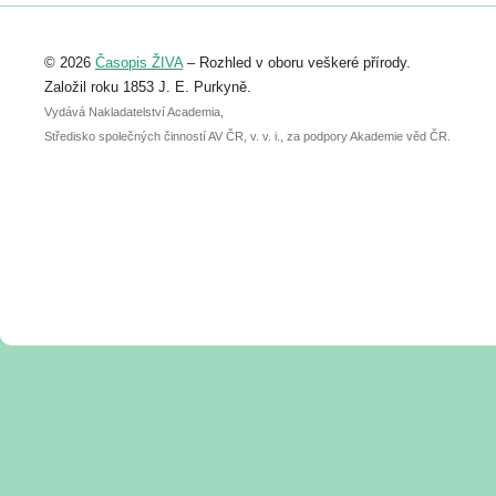
Registrovat se můžete do 6. září.
Upozorňujeme, že termín pro odeslání
© 2026
Časopis ŽIVA
– Rozhled v oboru veškeré přírody.
abstraktu přihlášené přednášky nebo
posteru je už 30. června.
Založil roku 1853 J. E. Purkyně.
Vydává Nakladatelství Academia,
Středisko společných činností AV ČR, v. v. i., za podpory Akademie věd ČR.