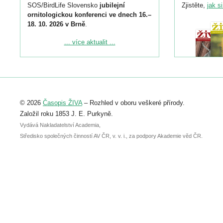
SOS/BirdLife Slovensko
jubilejní
Zjistěte,
jak s
ornitologickou konferenci ve dnech 16.–
18. 10. 2026 v Brně
.
Podrobnější informace ke konferenci
... více aktualit ...
naleznete zde:
https://www.birdlife.cz/konference-2026/
Registrovat se můžete do 6. září.
Upozorňujeme, že termín pro odeslání
© 2026
Časopis ŽIVA
– Rozhled v oboru veškeré přírody.
abstraktu přihlášené přednášky nebo
posteru je už 30. června.
Založil roku 1853 J. E. Purkyně.
Vydává Nakladatelství Academia,
Středisko společných činností AV ČR, v. v. i., za podpory Akademie věd ČR.