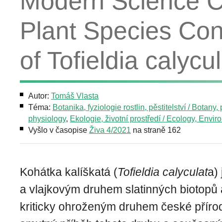
Modern Science Co
Plant Species Con
of Tofieldia calycu
Autor:
Tomáš Vlasta
Téma:
Botanika, fyziologie rostlin, pěstitelství / Botany, 
physiology
,
Ekologie, životní prostředí / Ecology, Envi
Vyšlo v časopise
Živa 4/2021
na straně 162
Kohátka kalíškatá (
Tofieldia calyculat
a)
a vlajkovým druhem slatinných biotopů
kriticky ohroženým druhem české příro