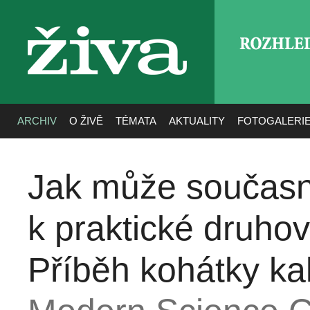
ROZHLE
živa
ARCHIV
O ŽIVĚ
TÉMATA
AKTUALITY
FOTOGALERI
Jak může současn
k praktické druhov
Příběh kohátky kal