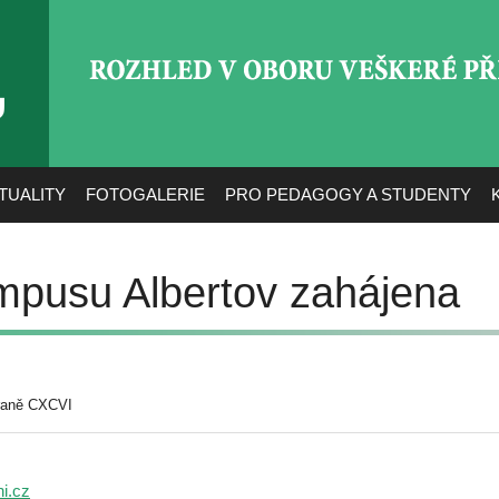
ROZHLED V OBORU VEŠ
TUALITY
FOTOGALERIE
PRO PEDAGOGY A STUDENTY
pusu Albertov zahájena
raně CXCVI
ni.cz