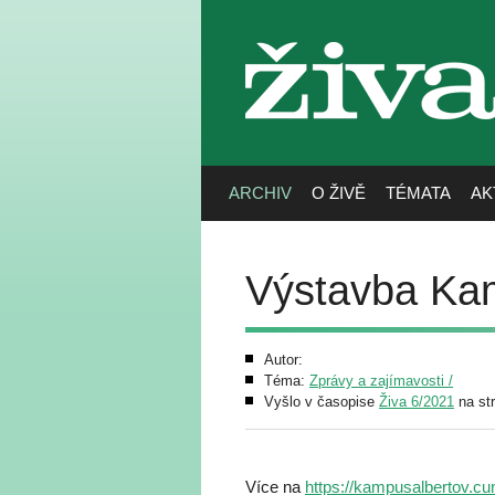
živa
ARCHIV
O ŽIVĚ
TÉMATA
AK
Výstavba Kam
Autor:
Téma:
Zprávy a zajímavosti /
Vyšlo v časopise
Živa 6/2021
na st
Více na
https://kampusalbertov.cu