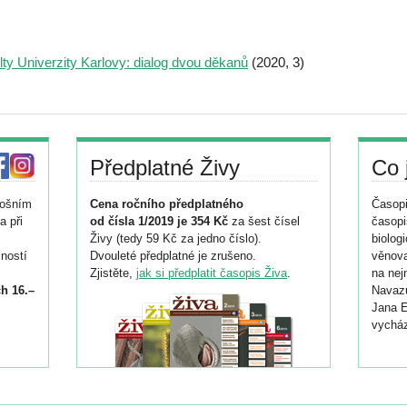
ty Univerzity Karlovy: dialog dvou děkanů
(2020, 3)
Předplatné Živy
Co 
tošním
Cena ročního předplatného
Časopi
a při
od čísla 1/2019 je 354 Kč
za šest čísel
časopi
Živy (tedy 59 Kč za jedno číslo).
biolog
ností
Dvouleté předplatné je zrušeno.
věnova
Zjistěte,
jak si předplatit časopis Živa
.
na nej
h 16.–
Navazu
Jana E
vycház
i
026/