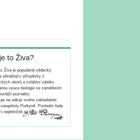
je to Živa?
s Živa je populárně vědecký
s přinášející příspěvky z
ických oborů a zvláštní rubriku
nou výuce biologie se zaměřením
novější poznatky.
je na odkaz svého zakladatele
vangelisty Purkyně. Poslední řada
í nepřetržitě od roku 1953.