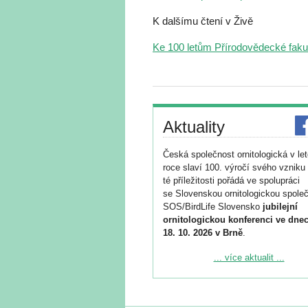
K dalšímu čtení v Živě
Ke 100 letům Přírodovědecké fakul
Aktuality
Česká společnost ornitologická v le
roce slaví 100. výročí svého vzniku 
té příležitosti pořádá ve spolupráci
se Slovenskou ornitologickou společ
SOS/BirdLife Slovensko
jubilejní
ornitologickou konferenci ve dnec
18. 10. 2026 v Brně
.
Podrobnější informace ke konferenc
... více aktualit ...
naleznete zde:
https://www.birdlife.cz/konference-2
Registrovat se můžete do 6. září.