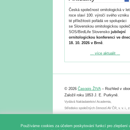
Česká společnost ornitologická v le
roce slaví 100. výročí svého vzniku 
té příležitosti pořádá ve spolupráci
se Slovenskou ornitologickou společ
SOS/BirdLife Slovensko
jubilejní
ornitologickou konferenci ve dnec
18. 10. 2026 v Brně
.
Podrobnější informace ke konferenc
... více aktualit ...
naleznete zde:
https://www.birdlife.cz/konference-2
Registrovat se můžete do 6. září.
Upozorňujeme, že termín pro odeslá
© 2026
Časopis ŽIVA
– Rozhled v obor
abstraktu přihlášené přednášky neb
posteru je už 30. června.
Založil roku 1853 J. E. Purkyně.
Vydává Nakladatelství Academia,
Středisko společných činností AV ČR, v. v. i.
Používáme cookies za účelem poskytování funkcí pro zlepšení 