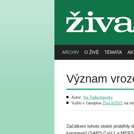
živa
ARCHIV
O ŽIVĚ
TÉMATA
AK
Význam vroze
Autor:
Ilja Trebichavský
Vyšlo v časopise
Živa 6/2021
na st
Začátkem tohoto století proběhly
koronavirů (SARS-CoV-1 a MERS-Co