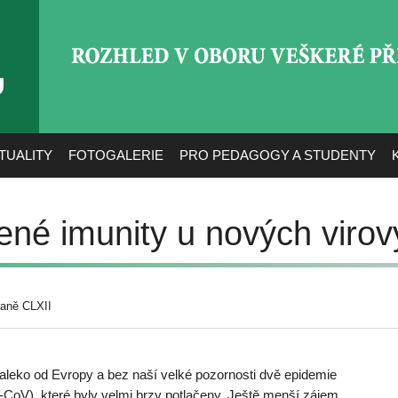
ROZHLED V OBORU VEŠ
TUALITY
FOTOGALERIE
PRO PEDAGOGY A STUDENTY
né imunity u nových viro
raně CLXII
 daleko od Evropy a bez naší velké pozornosti dvě epidemie
V), které byly velmi brzy potlačeny. Ještě menší zájem