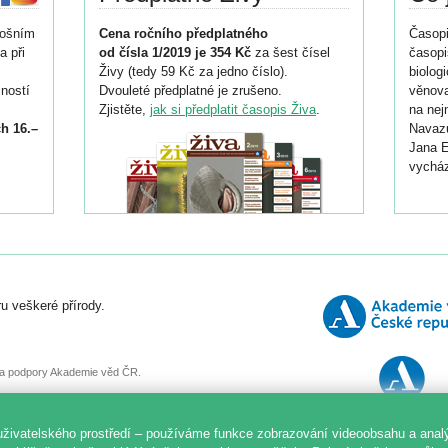
tošním
Cena ročního předplatného
Časopi
a při
od čísla 1/2019 je 354 Kč
za šest čísel
časopi
Živy (tedy 59 Kč za jedno číslo).
biolog
ností
Dvouleté předplatné je zrušeno.
věnova
Zjistěte,
jak si předplatit časopis Živa
.
na nej
h 16.–
Navazu
Jana E
vycház
i
026/
ní
u veškeré přírody.
o
, za podpory Akademie věd ČR.
uživatelského prostředí – používáme funkce zobrazování videoobsahu a anal