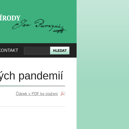
KERÉ PŘÍRODY
KONTAKT
vých pandemií
Článek v PDF ke stažení