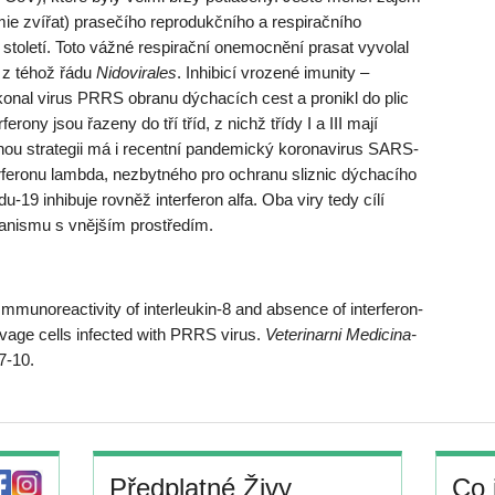
ie zvířat) prasečího reprodukčního a respiračního
toletí. Toto vážné respirační onemocnění prasat vyvolal
 z téhož řádu
Nidovirales
. Inhibicí vrozené imunity –
̌ekonal virus PRRS obranu dýchacích cest a pronikl do plic
rony jsou řazeny do tří tříd, z nichž třídy I a III mají
bnou strategii má i recentní pandemický koronavirus SARS-
erferonu lambda, nezbytného pro ochranu sliznic dýchacího
du-19 inhibuje rovněž interferon alfa. Oba viry tedy cílí
anismu s vnějším prostředím.
unoreactivity of interleukin-8 and absence of interferon-
avage cells infected with PRRS virus.
Veterinarni Medicina-
 7-10
.
Předplatné Živy
Co 