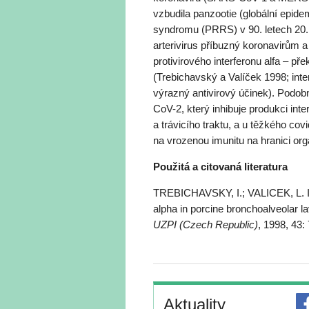
vzbudila panzootie (globální epidem
syndromu (PRRS) v 90. letech 20. s
arterivirus příbuzný koronavirům a
protivirového interferonu alfa – pr
(Trebichavský a Valíček 1998; interfe
výrazný antivirový účinek). Podo
CoV-2, který inhibuje produkci int
a trávicího traktu, a u těžkého covi
na vrozenou imunitu na hranici org
Použitá a citovaná literatura
TREBICHAVSKY, I.; VALICEK, L. Imm
alpha in porcine bronchoalveolar l
UZPI (Czech Republic)
, 1998,
43:
Aktuality