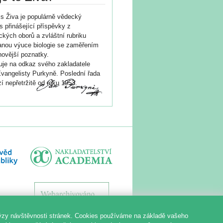
s Živa je populárně vědecký
s přinášející příspěvky z
ických oborů a zvláštní rubriku
nou výuce biologie se zaměřením
novější poznatky.
je na odkaz svého zakladatele
vangelisty Purkyně. Poslední řada
í nepřetržitě od roku 1953.
ýzy návštěvnosti stránek. Cookies používáme na základě vašeho