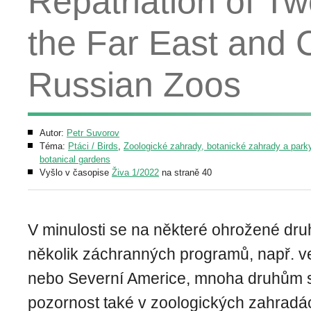
Repatriation of T
the Far East and C
Russian Zoos
Autor:
Petr Suvorov
Téma:
Ptáci / Birds
,
Zoologické zahrady, botanické zahrady a parky
botanical gardens
Vyšlo v časopise
Živa 1/2022
na straně 40
V minulosti se na některé ohrožené dru
několik záchranných programů, např. ve
nebo Severní Americe, mnoha druhům 
pozornost také v zoologických zahradá