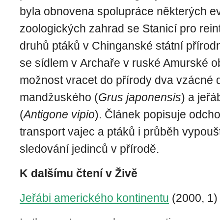
byla obnovena spolupráce některých e
zoologických zahrad se Stanicí pro rei
druhů ptáků v Chinganské státní přírodn
se sídlem v Archaře v ruské Amurské obl
možnost vracet do přírody dva vzácné 
mandžuského (
Grus japonensis
) a jeř
(
Antigone vipio
). Článek popisuje odcho
transport vajec a ptáků i průběh vypouš
sledování jedinců v přírodě.
K dalšímu čtení v Živě
Jeřábi amerického kontinentu
(2000, 1)