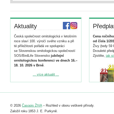
Aktuality
Předpla
Česká společnost ornitologická v letošním
Cena ročního
roce slaví 100. výročí svého vzniku a při
od čísla 1/20
té příležitosti pořádá ve spolupráci
Živy (tedy 59 
se Slovenskou ornitologickou společností
Dvouleté předp
SOS/BirdLife Slovensko
jubilejní
Zjistěte,
jak s
ornitologickou konferenci ve dnech 16.–
18. 10. 2026 v Brně
.
Podrobnější informace ke konferenci
... více aktualit ...
naleznete zde:
https://www.birdlife.cz/konference-2026/
Registrovat se můžete do 6. září.
Upozorňujeme, že termín pro odeslání
© 2026
Časopis ŽIVA
– Rozhled v oboru veškeré přírody.
abstraktu přihlášené přednášky nebo
posteru je už 30. června.
Založil roku 1853 J. E. Purkyně.