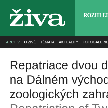
ROZHLE
živa
ARCHIV
O ŽIVĚ
TÉMATA
AKTUALITY
FOTOGALERI
Repatriace dvou d
na Dálném východ
zoologických zahr