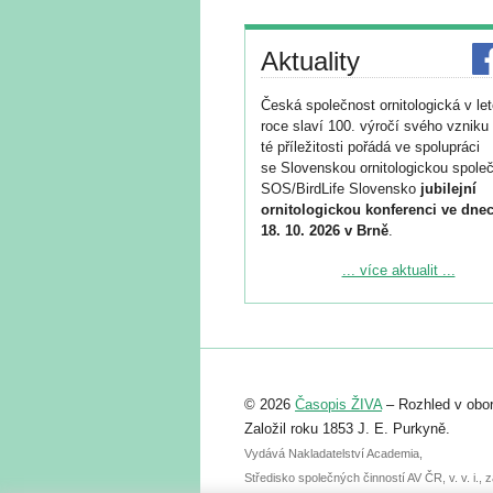
Aktuality
Česká společnost ornitologická v le
roce slaví 100. výročí svého vzniku 
té příležitosti pořádá ve spolupráci
se Slovenskou ornitologickou společ
SOS/BirdLife Slovensko
jubilejní
ornitologickou konferenci ve dnec
18. 10. 2026 v Brně
.
Podrobnější informace ke konferenc
... více aktualit ...
naleznete zde:
https://www.birdlife.cz/konference-2
Registrovat se můžete do 6. září.
Upozorňujeme, že termín pro odeslá
© 2026
Časopis ŽIVA
– Rozhled v obor
abstraktu přihlášené přednášky neb
posteru je už 30. června.
Založil roku 1853 J. E. Purkyně.
Vydává Nakladatelství Academia,
Středisko společných činností AV ČR, v. v. i.