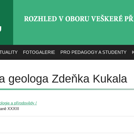
ROZHLED V OBORU VEŠ
TUALITY
FOTOGALERIE
PRO PEDAGOGY A STUDENTY
a geologa Zdeňka Kukala
ologie a přírodovědy /
raně XXXIII