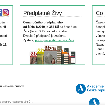
Předplatné Živy
Co 
tošním
Cena ročního předplatného
Časopi
a při
od čísla 1/2019 je 354 Kč
za šest čísel
časopi
Živy (tedy 59 Kč za jedno číslo).
biolog
ností
Dvouleté předplatné je zrušeno.
věnova
Zjistěte,
jak si předplatit časopis Živa
.
na nej
h 16.–
Navazu
Jana E
vycház
i
026/
ní
u veškeré přírody.
o
, za podpory Akademie věd ČR.