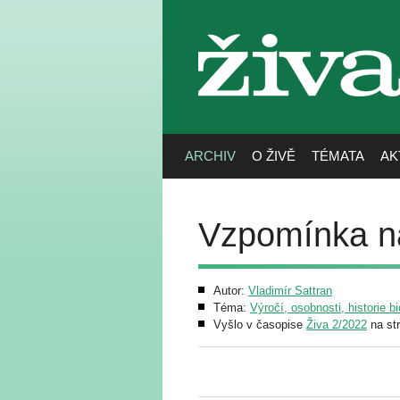
živa
ARCHIV
O ŽIVĚ
TÉMATA
AK
Vzpomínka n
Autor:
Vladimír Sattran
Téma:
Výročí, osobnosti, historie bi
Vyšlo v časopise
Živa 2/2022
na st