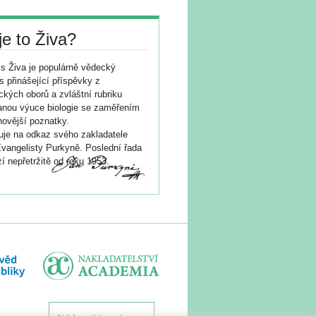
je to Živa?
s Živa je populárně vědecký
s přinášející příspěvky z
ických oborů a zvláštní rubriku
nou výuce biologie se zaměřením
novější poznatky.
je na odkaz svého zakladatele
vangelisty Purkyně. Poslední řada
í nepřetržitě od roku 1953.