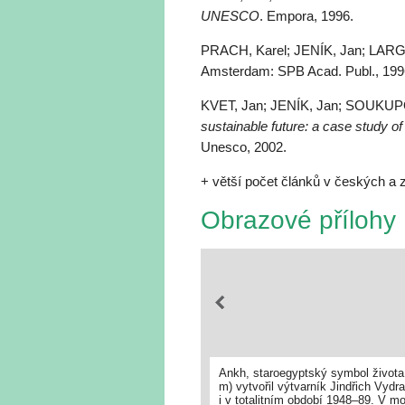
UNESCO
. Empora, 1996.
PRACH, Karel; JENÍK, Jan; LARGE
Amsterdam: SPB Acad. Publ., 199
KVET, Jan; JENÍK, Jan; SOUKUPO
sustainable future: a case study 
Unesco, 2002.
+ větší počet článků v českých a 
Obrazové přílohy
Ankh, staroegyptský symbol života
m) vytvořil výtvarník Jindřich Vydr
i v totalitním období 1948–89. V m