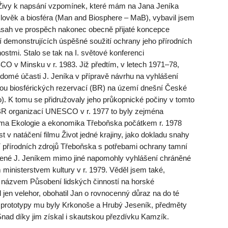
 Živy k napsání vzpomínek, které mám na Jana Jeníka
věk a biosféra (Man and Biosphere – MaB), vybavil jsem
zásah ve prospěch nakonec obecně přijaté koncepce
í demonstrujících úspěšné soužití ochrany jeho přírodních
ostmi. Stalo se tak na I. světové konferenci
O v Minsku v r. 1983. Již předtím, v letech 1971–78,
ědomé účasti J. Jeníka v přípravě návrhu na vyhlášení
vou biosférických rezervací (BR) na území dnešní České
o). K tomu se přidružovaly jeho průkopnické počiny v tomto
BR organizací UNESCO v r. 1977 to byly zejména
éma Ekologie a ekonomika Třeboňska počátkem r. 1978
t v natáčení filmu Život jedné krajiny, jako dokladu snahy
 přírodních zdrojů Třeboňska s potřebami ochrany tamní
řízené J. Jeníkem mimo jiné napomohly vyhlášení chráněné
ministerstvem kultury v r. 1979. Věděl jsem také,
s názvem Působení lidských činností na horské
 jen velehor, obohatil Jan o rovnocenný důraz na do té
h prototypy mu byly Krkonoše a Hrubý Jeseník, předměty
Snad díky jim získal i skautskou přezdívku Kamzík.