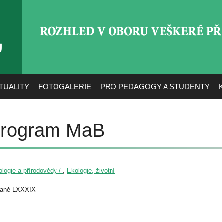
ROZHLED V OBORU VEŠ
TUALITY
FOTOGALERIE
PRO PEDAGOGY A STUDENTY
 program MaB
iologie a přírodovědy /
,
Ekologie, životní
raně LXXXIX