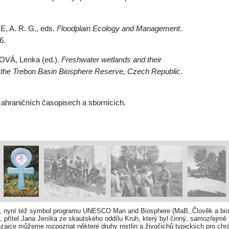
, A. R. G., eds.
Floodplain Ecology and Management
.
6.
VÁ, Lenka (ed.).
Freshwater wetlands and their
of the Trebon Basin Biosphere Reserve, Czech Republic
.
zahraničních časopisech a sbornících.
, nyní též symbol programu UNESCO Man and Biosphere (MaB, Člověk a bios
a, přítel Jana Jeníka ze skautského oddílu Kruh, který byl činný, samozřejmě
ozaice můžeme rozpoznat některé druhy rostlin a živočichů typických pro chr