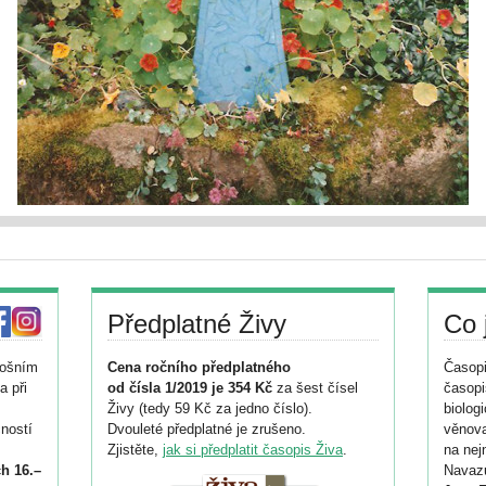
Předplatné Živy
Co 
tošním
Cena ročního předplatného
Časopi
a při
od čísla 1/2019 je 354 Kč
za šest čísel
časopi
Živy (tedy 59 Kč za jedno číslo).
biolog
ností
Dvouleté předplatné je zrušeno.
věnova
Zjistěte,
jak si předplatit časopis Živa
.
na nej
h 16.–
Navazu