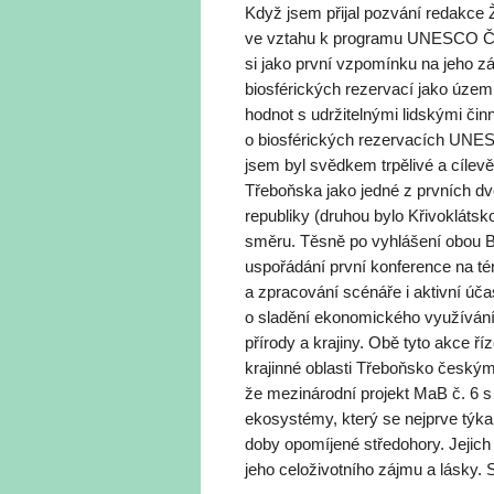
Když jsem přijal pozvání redakce
ve vztahu k programu UNESCO Člo
si jako první vzpomínku na jeho 
biosférických rezervací jako územ
hodnot s udržitelnými lidskými činn
o biosférických rezervacích UNESC
jsem byl svědkem trpělivé a cílev
Třeboňska jako jedné z prvních d
republiky (druhou bylo Křivoklátsk
směru. Těsně po vyhlášení obou 
uspořádání první konference na t
a zpracování scénáře i aktivní účas
o sladění ekonomického využívání
přírody a krajiny. Obě tyto akce 
krajinné oblasti Třeboňsko českým 
že mezinárodní projekt MaB č. 6 
ekosystémy, který se nejprve týkal
doby opomíjené středohory. Jejic
jeho celoživotního zájmu a lásky. 