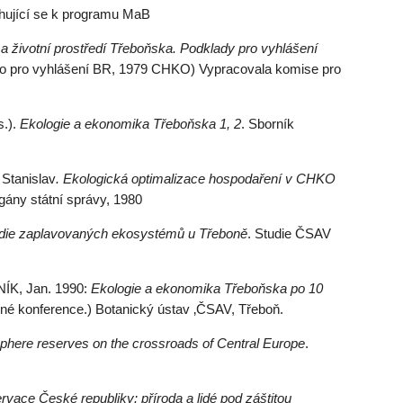
ahující se k programu MaB
a životní prostředí Třeboňska. Podklady pro vyhlášení
ito pro vyhlášení BR, 1979 CHKO) Vypracovala komise pro
s.).
Ekologie a ekonomika Třeboňska 1, 2
. Sborník
Stanislav
. Ekologická optimalizace hospodaření v CHKO
ány státní správy, 1980
die zaplavovaných ekosystémů u Třeboně
. Studie ČSAV
NÍK, Jan. 1990:
Ekologie a ekonomika Třeboňska po 10
né konference.) Botanický ústav ‚ČSAV, Třeboň.
phere reserves on the crossroads of Central Europe
.
rvace České republiky: příroda a lidé pod záštitou