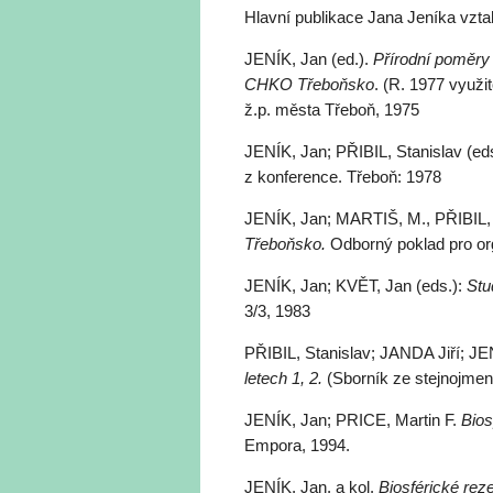
Hlavní publikace Jana Jeníka vzt
JENÍK, Jan (ed.).
Přírodní poměry 
CHKO Třeboňsko
. (R. 1977 využ
ž.p. města Třeboň, 1975
JENÍK, Jan; PŘIBIL, Stanislav (ed
z konference. Třeboň: 1978
JENÍK, Jan; MARTIŠ, M., PŘIBIL, 
Třeboňsko.
Odborný poklad pro org
JENÍK, Jan; KVĚT, Jan (eds.):
Stu
3/3, 1983
PŘIBIL, Stanislav; JANDA Jiří; JE
letech 1, 2.
(Sborník ze stejnojmen
JENÍK, Jan; PRICE, Martin F.
Bios
Empora, 1994.
JENÍK, Jan, a kol.
Biosférické reze