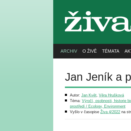
živa
ARCHIV
O ŽIVĚ
TÉMATA
AK
Jan Jeník a
Autor:
Jan Květ
,
Věra Hrušková
Téma:
Výročí, osobnosti, historie b
prostředí / Ecology, Environment
Vyšlo v časopise
Živa 4/2022
na st