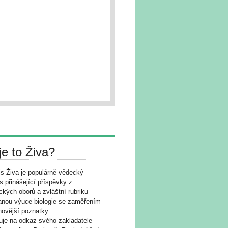
je to Živa?
s Živa je populárně vědecký
s přinášející příspěvky z
ických oborů a zvláštní rubriku
nou výuce biologie se zaměřením
novější poznatky.
je na odkaz svého zakladatele