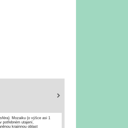
féra). Mozaiku (o výšce asi 1
 v potřebném utajení,
áněnou krajinnou oblast