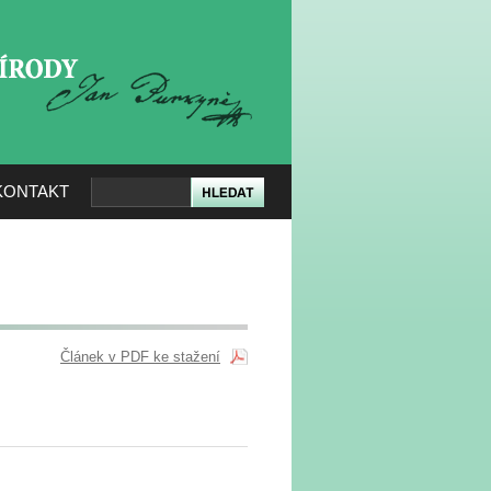
KERÉ PŘÍRODY
KONTAKT
Článek v PDF ke stažení