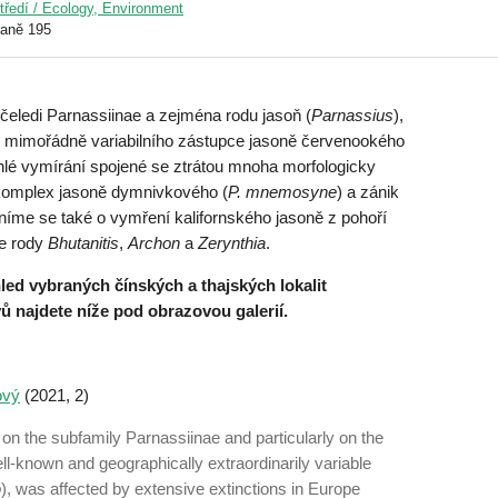
středí / Ecology, Environment
raně 195
dčeledi Parnassiinae a zejména rodu jasoň (
Parnassius
),
y mimořádně variabilního zástupce jasoně červenookého
áhlé vymírání spojené se ztrátou mnoha morfologicky
komplex jasoně dymnivkového (
P. mnemosyne
) a zánik
íme se také o vymření kalifornského jasoně z pohoří
e rody
Bhutanitis
,
Archon
a
Zerynthia
.
led vybraných čínských a thajských lokalit
ů najdete níže pod obrazovou galerií.
ový
(2021, 2)
s on the subfamily Parnassiinae and particularly on the
l-­known and geographically extraordinarily variable
o
), was affected by extensive ex­tinctions in Europe