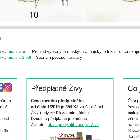
y
o-vymirani-v.pdf
– Přehled vybraných čínských a thajských lokalit s transkrip
o-vymirani-v-1.pdf
– Seznam použité literatury
Předplatné Živy
Co 
tošním
Cena ročního předplatného
Časopi
a při
od čísla 1/2019 je 354 Kč
za šest čísel
časopi
Živy (tedy 59 Kč za jedno číslo).
biolog
ností
Dvouleté předplatné je zrušeno.
věnova
Zjistěte,
jak si předplatit časopis Živa
.
na nej
h 16.–
Navazu
Jana E