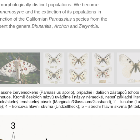
orphologically distinct po­pulations. We become
 mnemosyne
and the extinction of its populations in
ction of the Californian
Parnassius
species from the
sent the genera
Bhutanitis
,
Archon
and
Zerynthia
.
jasoně červenookého (Parnassius apollo), případně i dalších zástupců tohot
mouce. Kromě českých názvů uvádíme i názvy německé, neboť základní literat
pole/skelný lem/skelný pásek (Marginale/Glassaum/Glasband); 2 – lunulae (L
); 4 – koncová hlavní skvrna (Endzellfleck); 5 – střední hlavní skvrna (Mittelz
ajová skvrna (Hinterrandfleck); 8 – přední okrajový ocellus/subkostální okov
leck); 9 – mediánní ocellus/mediánní oková skvrna (mediane Ozelle/Medianau
nce křídel (Hinterrandschwärze); 12 – bazální čerň/kořenová skvrna (Wurzelfl