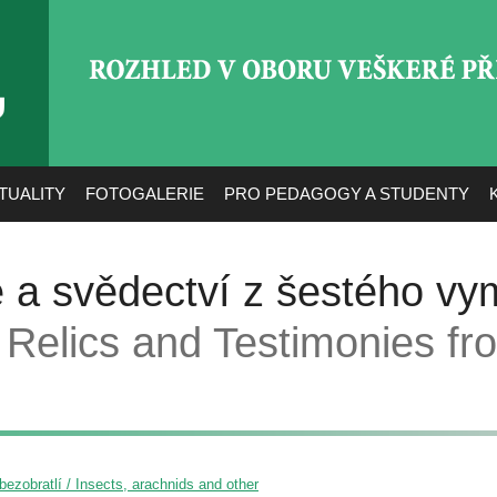
ROZHLED V OBORU VEŠ
TUALITY
FOTOGALERIE
PRO PEDAGOGY A STUDENTY
ie a svědectví z šestého vym
Relics and Testimonies fr
ezobratlí / Insects, arachnids and other