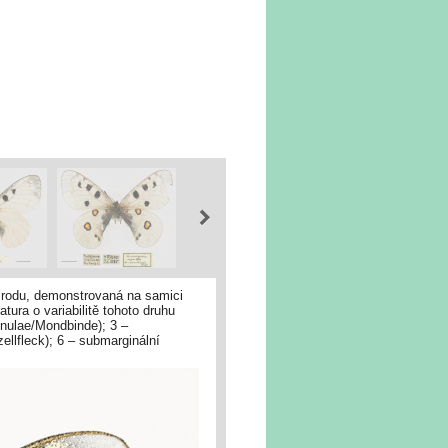
o rodu, demonstrovaná na samici
ura o variabilitě tohoto druhu
unulae/Mondbinde); 3 –
ellfleck); 6 – submarginální
á skvrna (costale
genfleck); 10 – anální skvrny
eck). Orig. O. Kaman