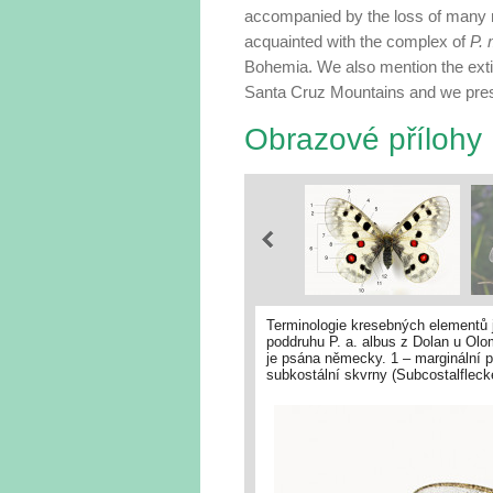
accompanied by the loss of many m
acquainted with the complex of
P.
Bohemia. We also mention the extin
Santa Cruz Mountains and we pre
Obrazové přílohy
Terminologie kresebných elementů 
poddruhu P. a. albus z Dolan u Olo
je psána německy. 1 – marginální 
subkostální skvrny (Subcostalflecke
páska (Submarginale); 7 – zadní okr
Ozelle/Costalauge/Subcostalaugenf
(Analflecke); 11 – čerň zadního ko