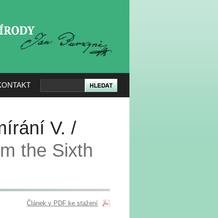
KERÉ PŘÍRODY
KONTAKT
írání V. /
om the Sixth
Článek v PDF ke stažení