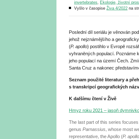
invertebrates
,
Ekologie, životní pro
Vyšlo v časopise
Živa 4/2022
na st
Poslední díl seriálu je věnován po
jehož nejznámějšího a geografick
(
P. apollo
) postihlo v Evropě rozs
vyhraněných populací. Poznáme 
jeho populací na území Čech. Zmín
Santa Cruz a nakonec představím
Seznam použité literatury a přeh
s transkripcí geografických názv
K dalšímu čtení v Živě
Hmyz roku 2021 – jasoň dymnivk
The last part of this series focuse
genus
Parnassius
, whose most wel
representative, the Apollo (
P. apoll