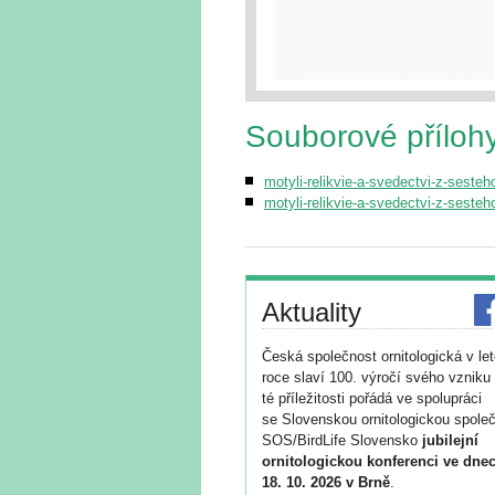
Souborové příloh
motyli-relikvie-a-svedectvi-z-sesteh
motyli-relikvie-a-svedectvi-z-sesteh
Aktuality
Česká společnost ornitologická v le
roce slaví 100. výročí svého vzniku 
té příležitosti pořádá ve spolupráci
se Slovenskou ornitologickou společ
SOS/BirdLife Slovensko
jubilejní
ornitologickou konferenci ve dnec
18. 10. 2026 v Brně
.