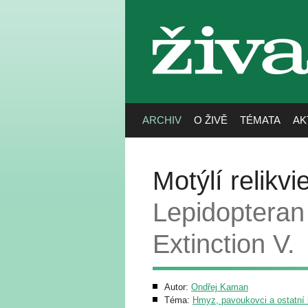
živa
ARCHIV
O ŽIVĚ
TÉMATA
AK
Motýlí relikv
Lepidopteran 
Extinction V.
Autor:
Ondřej Kaman
Téma:
Hmyz, pavoukovci a ostatní b