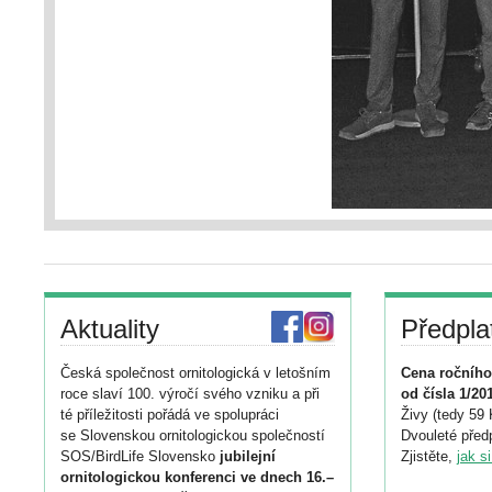
Aktuality
Předpla
Česká společnost ornitologická v letošním
Cena ročního
roce slaví 100. výročí svého vzniku a při
od čísla 1/20
té příležitosti pořádá ve spolupráci
Živy (tedy 59 
se Slovenskou ornitologickou společností
Dvouleté předp
SOS/BirdLife Slovensko
jubilejní
Zjistěte,
jak s
ornitologickou konferenci ve dnech 16.–