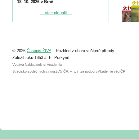
18. 10. 2026 v Brně
.
Podrobnější informace ke konferenci
... více aktualit ...
naleznete zde:
https://www.birdlife.cz/konference-2026/
Registrovat se můžete do 6. září.
Upozorňujeme, že termín pro odeslání
© 2026
Časopis ŽIVA
– Rozhled v oboru veškeré přírody.
abstraktu přihlášené přednášky nebo
posteru je už 30. června.
Založil roku 1853 J. E. Purkyně.
Vydává Nakladatelství Academia,
Středisko společných činností AV ČR, v. v. i., za podpory Akademie věd ČR.