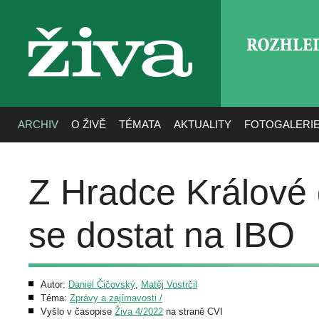
ROZHLE
živa
ARCHIV
O ŽIVĚ
TÉMATA
AKTUALITY
FOTOGALERI
Z Hradce Králové
se dostat na IBO
Autor:
Daniel Čičovský
,
Matěj Vostrčil
Téma:
Zprávy a zajímavosti /
Vyšlo v časopise
Živa 4/2022
na straně CVI