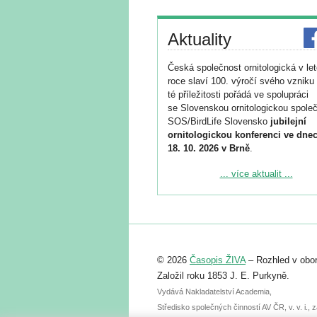
Aktuality
Česká společnost ornitologická v le
roce slaví 100. výročí svého vzniku 
té příležitosti pořádá ve spolupráci
se Slovenskou ornitologickou společ
SOS/BirdLife Slovensko
jubilejní
ornitologickou konferenci ve dnec
18. 10. 2026 v Brně
.
Podrobnější informace ke konferenc
... více aktualit ...
naleznete zde:
https://www.birdlife.cz/konference-2
Registrovat se můžete do 6. září.
Upozorňujeme, že termín pro odeslá
© 2026
Časopis ŽIVA
– Rozhled v obor
abstraktu přihlášené přednášky neb
posteru je už 30. června.
Založil roku 1853 J. E. Purkyně.
Vydává Nakladatelství Academia,
Středisko společných činností AV ČR, v. v. i.