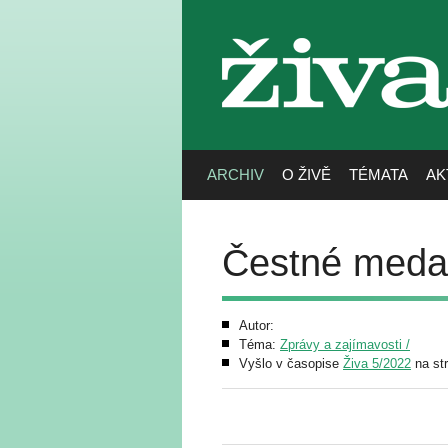
živa
ARCHIV
O ŽIVĚ
TÉMATA
AK
Čestné medai
Autor:
Téma:
Zprávy a zajímavosti /
Vyšlo v časopise
Živa 5/2022
na st