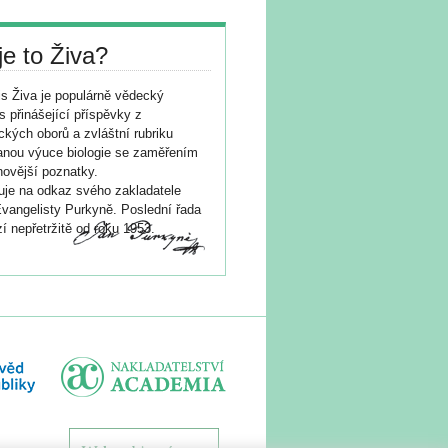
je to Živa?
s Živa je populárně vědecký
s přinášející příspěvky z
ických oborů a zvláštní rubriku
nou výuce biologie se zaměřením
novější poznatky.
je na odkaz svého zakladatele
vangelisty Purkyně. Poslední řada
í nepřetržitě od roku 1953.