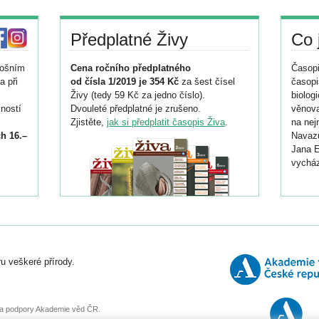
Předplatné Živy
Co 
tošním
Cena ročního předplatného
Časopi
a při
od čísla 1/2019 je 354 Kč
za šest čísel
časopi
Živy (tedy 59 Kč za jedno číslo).
biolog
ností
Dvouleté předplatné je zrušeno.
věnova
Zjistěte,
jak si předplatit časopis Živa
.
na nej
h 16.–
Navazu
Jana E
vycház
i
026/
ní
u veškeré přírody.
o
, za podpory Akademie věd ČR.