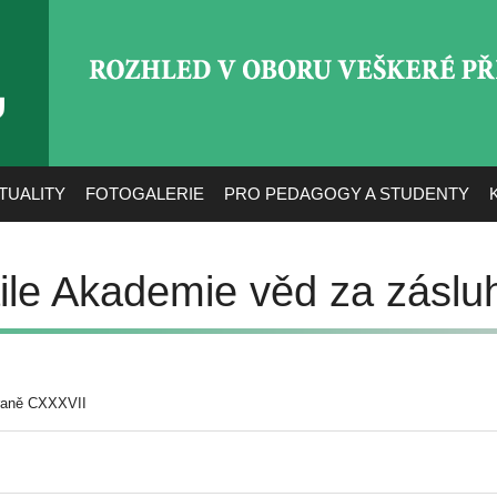
ROZHLED V OBORU VEŠ
TUALITY
FOTOGALERIE
PRO PEDAGOGY A STUDENTY
le Akademie věd za záslu
raně CXXXVII