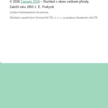
© 2026
Časopis ŽIVA
– Rozhled v oboru veškeré přírody.
abstraktu přihlášené přednášky nebo
posteru je už 30. června.
Založil roku 1853 J. E. Purkyně.
Vydává Nakladatelství Academia,
Středisko společných činností AV ČR, v. v. i., za podpory Akademie věd ČR.