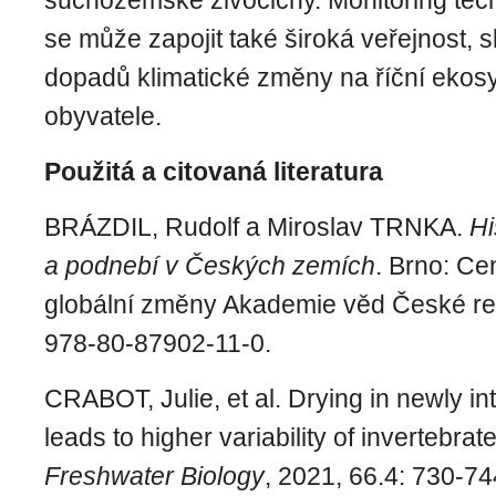
suchozemské živočichy. Monitoring těch
se může zapojit také široká veřejnost, 
dopadů klimatické změny na říční ekosy
obyvatele.
Použitá a citovaná literatura
BRÁZDIL, Rudolf a Miroslav TRNKA.
Hi
a podnebí v Českých zemích
. Brno: C
globální změny Akademie věd České re
978-80-87902-11-0.
CRABOT, Julie, et al. Drying in newly int
leads to higher variability of invertebra
Freshwater Biology
, 2021, 66.4: 730-74