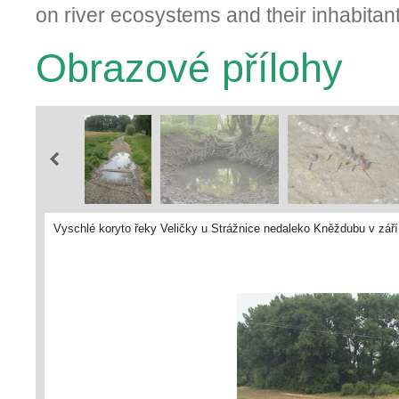
on river ecosystems and their inhabitant
Obrazové přílohy
Vyschlé koryto řeky Veličky u Strážnice nedaleko Kněždubu v září r