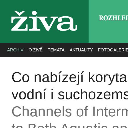
ROZHLE
živa
ARCHIV
O ŽIVĚ
TÉMATA
AKTUALITY
FOTOGALERI
Co nabízejí koryt
vodní i suchozem
Channels of Interm