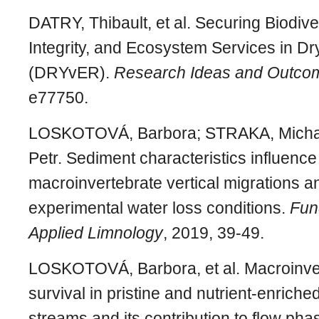
DATRY, Thibault, et al. Securing Biodive
Integrity, and Ecosystem Services in D
(DRYvER).
Research Ideas and Outco
e77750.
LOSKOTOVÁ, Barbora; STRAKA, Michal
Petr. Sediment characteristics influence
macroinvertebrate vertical migrations a
experimental water loss conditions.
Fun
Applied Limnology
, 2019, 39-49.
LOSKOTOVÁ, Barbora, et al. Macroinve
survival in pristine and nutrient-enriched
streams and its contribution to flow ph