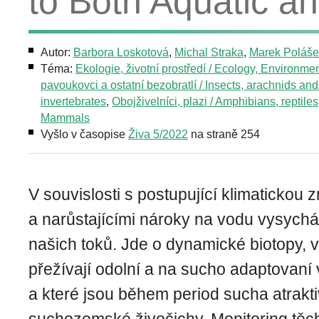
to Both Aquatic an
Autor:
Barbora Loskotová
,
Michal Straka
,
Marek Poláše
Téma:
Ekologie, životní prostředí / Ecology, Environme
pavoukovci a ostatní bezobratlí / Insects, arachnids and
invertebrates
,
Obojživelníci, plazi / Amphibians, reptiles
Mammals
Vyšlo v časopise
Živa 5/2022
na straně 254
V souvislosti s postupující klimatickou
a narůstajícími nároky na vodu vysychá 
našich toků. Jde o dynamické biotopy, 
přežívají odolní a na sucho adaptovaní 
a které jsou během period sucha atraktiv