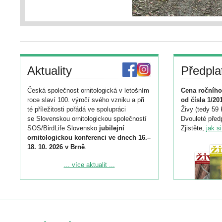
Aktuality
Předpla
Česká společnost ornitologická v letošním
Cena ročního
roce slaví 100. výročí svého vzniku a při
od čísla 1/20
té příležitosti pořádá ve spolupráci
Živy (tedy 59 
se Slovenskou ornitologickou společností
Dvouleté předp
SOS/BirdLife Slovensko
jubilejní
Zjistěte,
jak s
ornitologickou konferenci ve dnech 16.–
18. 10. 2026 v Brně
.
Podrobnější informace ke konferenci
... více aktualit ...
naleznete zde:
https://www.birdlife.cz/konference-2026/
Registrovat se můžete do 6. září.
Upozorňujeme, že termín pro odeslání