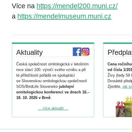
Více na
https://mendel200.muni.cz/
a
https://mendelmuseum.muni.cz
Aktuality
Předpla
Česká společnost ornitologická v letošním
Cena ročního
roce slaví 100. výročí svého vzniku a při
od čísla 1/20
té příležitosti pořádá ve spolupráci
Živy (tedy 59 
se Slovenskou ornitologickou společností
Dvouleté předp
SOS/BirdLife Slovensko
jubilejní
Zjistěte,
jak s
ornitologickou konferenci ve dnech 16.–
18. 10. 2026 v Brně
.
Podrobnější informace ke konferenci
... více aktualit ...
naleznete zde:
https://www.birdlife.cz/konference-2026/
Registrovat se můžete do 6. září.