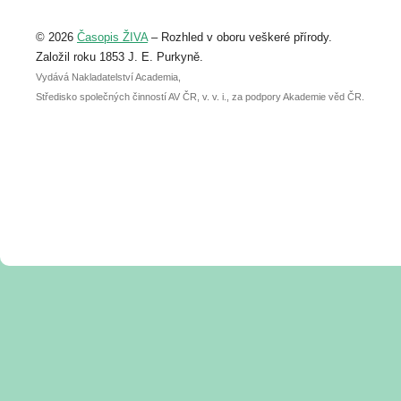
Upozorňujeme, že termín pro odeslání
© 2026
Časopis ŽIVA
– Rozhled v oboru veškeré přírody.
abstraktu přihlášené přednášky nebo
posteru je už 30. června.
Založil roku 1853 J. E. Purkyně.
Vydává Nakladatelství Academia,
Středisko společných činností AV ČR, v. v. i., za podpory Akademie věd ČR.