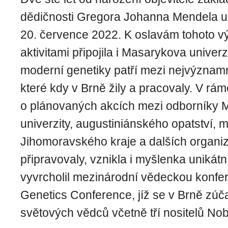
dědičnosti Gregora Johanna Mendela up
20. července 2022. K oslavám tohoto v
aktivitami připojila i Masarykova univerz
moderní genetiky patří mezi nejvýznamn
které kdy v Brně žily a pracovaly. V rám
o plánovaných akcích mezi odborníky 
univerzity, augustiniánského opatství, 
Jihomoravského kraje a dalších organiz
připravovaly, vznikla i myšlenka unikátn
vyvrcholil mezinárodní vědeckou konfe
Genetics Conference, jíž se v Brně zúča
světových vědců včetně tří nositelů No