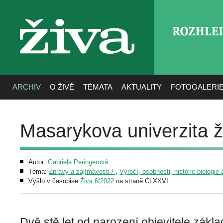
ROZHLE
živa
ARCHIV
O ŽIVĚ
TÉMATA
AKTUALITY
FOTOGALERI
Masarykova univerzita 
Autor:
Gabriela Peringerová
Téma:
Zprávy a zajímavosti /
,
Výročí, osobnosti, historie biologie 
Vyšlo v časopise
Živa 6/2022
na straně CLXXVI
Dvě stě let od narození objevitele zákl