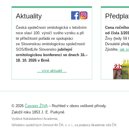
Aktuality
Předpla
Česká společnost ornitologická v letošním
Cena ročního
roce slaví 100. výročí svého vzniku a při
od čísla 1/20
té příležitosti pořádá ve spolupráci
Živy (tedy 59 
se Slovenskou ornitologickou společností
Dvouleté předp
SOS/BirdLife Slovensko
jubilejní
Zjistěte,
jak s
ornitologickou konferenci ve dnech 16.–
18. 10. 2026 v Brně
.
Podrobnější informace ke konferenci
... více aktualit ...
naleznete zde:
https://www.birdlife.cz/konference-2026/
Registrovat se můžete do 6. září.
Upozorňujeme, že termín pro odeslání
© 2026
Časopis ŽIVA
– Rozhled v oboru veškeré přírody.
abstraktu přihlášené přednášky nebo
posteru je už 30. června.
Založil roku 1853 J. E. Purkyně.
Vydává Nakladatelství Academia,
Středisko společných činností AV ČR, v. v. i., za podpory Akademie věd ČR.