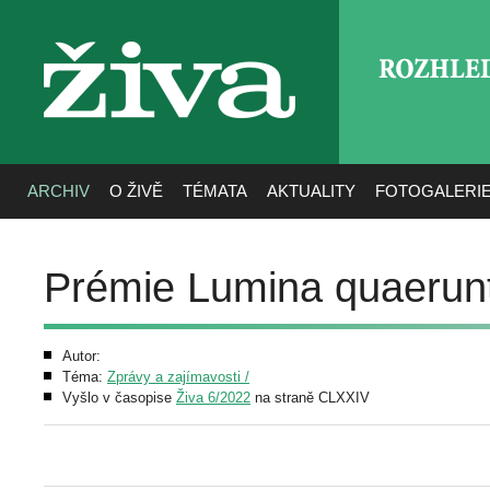
ROZHLE
živa
ARCHIV
O ŽIVĚ
TÉMATA
AKTUALITY
FOTOGALERI
Prémie Lumina quaerun
Autor:
Téma:
Zprávy a zajímavosti /
Vyšlo v časopise
Živa 6/2022
na straně CLXXIV