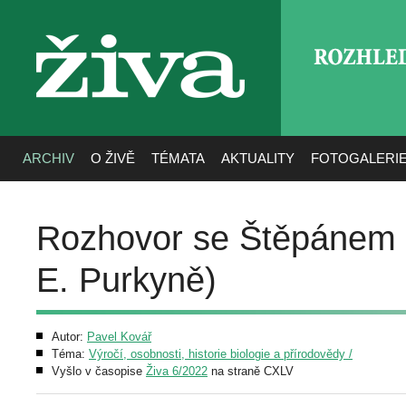
ROZHLE
živa
ARCHIV
O ŽIVĚ
TÉMATA
AKTUALITY
FOTOGALERI
Rozhovor se Štěpánem S
E. Purkyně)
Autor:
Pavel Kovář
Téma:
Výročí, osobnosti, historie biologie a přírodovědy /
Vyšlo v časopise
Živa 6/2022
na straně CXLV