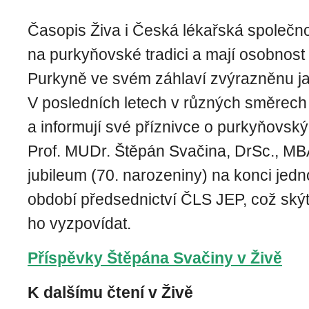
Časopis Živa i Česká lékařská společno
na purkyňovské tradici a mají osobnost
Purkyně ve svém záhlaví zvýrazněnu ja
V posledních letech v různých směrech
a informují své příznivce o purkyňovský
Prof. MUDr. Štěpán Svačina, DrSc., MBA
jubileum (70. narozeniny) na konci jed
období předsednictví ČLS JEP, což skýtá
ho vyzpovídat.
Příspěvky Štěpána Svačiny v Živě
K dalšímu čtení v Živě