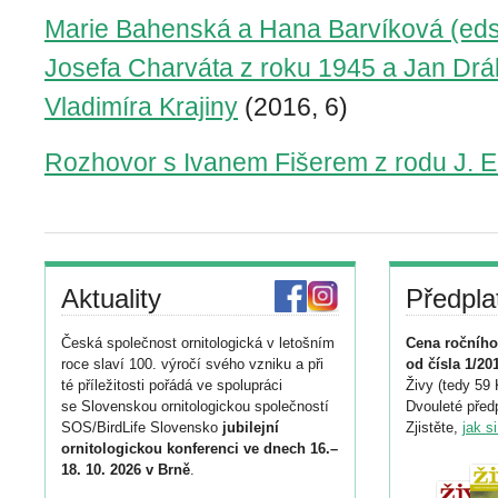
Marie Bahenská a Hana Barvíková (eds.
Josefa Charváta z roku 1945 a Jan Drá
Vladimíra Krajiny
(2016, 6)
Rozhovor s Ivanem Fišerem z rodu J. E
Aktuality
Předpla
Česká společnost ornitologická v letošním
Cena ročního
roce slaví 100. výročí svého vzniku a při
od čísla 1/20
té příležitosti pořádá ve spolupráci
Živy (tedy 59 
se Slovenskou ornitologickou společností
Dvouleté předp
SOS/BirdLife Slovensko
jubilejní
Zjistěte,
jak s
ornitologickou konferenci ve dnech 16.–
18. 10. 2026 v Brně
.