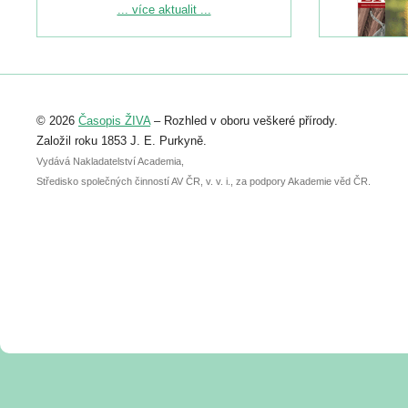
Podrobnější informace ke konferenci
... více aktualit ...
naleznete zde:
https://www.birdlife.cz/konference-2026/
Registrovat se můžete do 6. září.
Upozorňujeme, že termín pro odeslání
© 2026
Časopis ŽIVA
– Rozhled v oboru veškeré přírody.
abstraktu přihlášené přednášky nebo
posteru je už 30. června.
Založil roku 1853 J. E. Purkyně.
Vydává Nakladatelství Academia,
Středisko společných činností AV ČR, v. v. i., za podpory Akademie věd ČR.