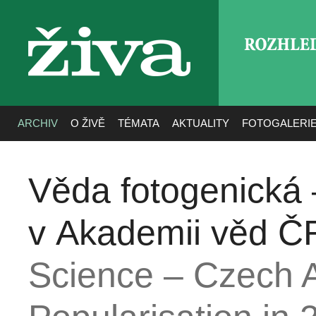
ROZHLE
živa
ARCHIV
O ŽIVĚ
TÉMATA
AKTUALITY
FOTOGALERI
Věda fotogenická 
v Akademii věd Č
Science – Czech 