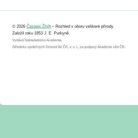
Registrovat se můžete do 6. září.
Upozorňujeme, že termín pro odeslání
© 2026
Časopis ŽIVA
– Rozhled v oboru veškeré přírody.
abstraktu přihlášené přednášky nebo
posteru je už 30. června.
Založil roku 1853 J. E. Purkyně.
Vydává Nakladatelství Academia,
Středisko společných činností AV ČR, v. v. i., za podpory Akademie věd ČR.