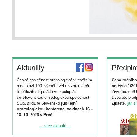
Aktuality
Předpla
Česká společnost ornitologická v letošním
Cena ročního
roce slaví 100. výročí svého vzniku a při
od čísla 1/20
té příležitosti pořádá ve spolupráci
Živy (tedy 59 
se Slovenskou ornitologickou společností
Dvouleté předp
SOS/BirdLife Slovensko
jubilejní
Zjistěte,
jak s
ornitologickou konferenci ve dnech 16.–
18. 10. 2026 v Brně
.
Podrobnější informace ke konferenci
... více aktualit ...
naleznete zde:
https://www.birdlife.cz/konference-2026/