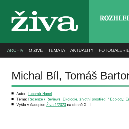
ROZHLE
živa
ARCHIV
O ŽIVĚ
TÉMATA
AKTUALITY
FOTOGALERI
Michal Bíl, Tomáš Barton
Autor:
Lubomír Hanel
Téma:
Recenze / Reviews
,
Ekologie, životní prostředí / Ecology, 
Vyšlo v časopise
Živa 1/2023
na straně XLII