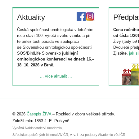
Aktuality
Předpla
Česká společnost ornitologická v letošním
Cena ročního
roce slaví 100. výročí svého vzniku a při
od čísla 1/20
té příležitosti pořádá ve spolupráci
Živy (tedy 59 
se Slovenskou ornitologickou společností
Dvouleté předp
SOS/BirdLife Slovensko
jubilejní
Zjistěte,
jak s
ornitologickou konferenci ve dnech 16.–
18. 10. 2026 v Brně
.
Podrobnější informace ke konferenci
... více aktualit ...
naleznete zde:
https://www.birdlife.cz/konference-2026/
Registrovat se můžete do 6. září.
Upozorňujeme, že termín pro odeslání
© 2026
Časopis ŽIVA
– Rozhled v oboru veškeré přírody.
abstraktu přihlášené přednášky nebo
posteru je už 30. června.
Založil roku 1853 J. E. Purkyně.
Vydává Nakladatelství Academia,
Středisko společných činností AV ČR, v. v. i., za podpory Akademie věd ČR.