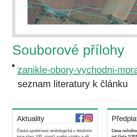
Souborové přílohy
zanikle-obory-vychodni-mo
seznam literatury k článku
Aktuality
Předpla
Česká společnost ornitologická v letošním
Cena ročního
roce slaví 100. výročí svého vzniku a při
od čísla 1/20