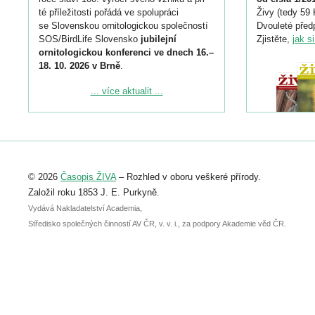
té příležitosti pořádá ve spolupráci
Živy (tedy 59 
se Slovenskou ornitologickou společností
Dvouleté předp
SOS/BirdLife Slovensko
jubilejní
Zjistěte,
jak s
ornitologickou konferenci ve dnech 16.–
18. 10. 2026 v Brně
.
Podrobnější informace ke konferenci
... více aktualit ...
naleznete zde:
https://www.birdlife.cz/konference-2026/
Registrovat se můžete do 6. září.
Upozorňujeme, že termín pro odeslání
© 2026
Časopis ŽIVA
– Rozhled v oboru veškeré přírody.
abstraktu přihlášené přednášky nebo
posteru je už 30. června.
Založil roku 1853 J. E. Purkyně.
Vydává Nakladatelství Academia,
Středisko společných činností AV ČR, v. v. i., za podpory Akademie věd ČR.