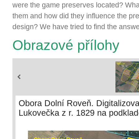
were the game preserves located? Wha
them and how did they influence the pr
design? We have tried to find the answe
Obrazové přílohy
Obora Dolní Roveň. Digitalizova
Lukovečka z r. 1829 na podklad
kresby. Digitalizované mapy js
uspořádání dnešní krajiny. A – st