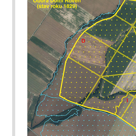
mezi body A a B tvořila dubová a
str. LXXV), C – hájenka Hadovna
myslivecký personál, D – oborní
východní louka, G – lovecký pav
původní koryto potoka Židelná. 
Ticháček (2004) a Moravský ze