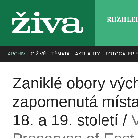
ROZHLE
živa
ARCHIV
O ŽIVĚ
TÉMATA
AKTUALITY
FOTOGALERI
Zaniklé obory výc
zapomenutá místa 
18. a 19. století /