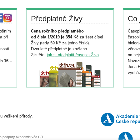
Předplatné Živy
Co 
tošním
Cena ročního předplatného
Časopi
a při
od čísla 1/2019 je 354 Kč
za šest čísel
časopi
Živy (tedy 59 Kč za jedno číslo).
biolog
ností
Dvouleté předplatné je zrušeno.
věnova
Zjistěte,
jak si předplatit časopis Živa
.
na nej
h 16.–
Navazu
Jana E
vycház
i
026/
ní
u veškeré přírody.
o
, za podpory Akademie věd ČR.