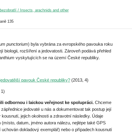
ezobratlí / Insects, arachnids and other
raně 135
ium punctorium
) byla vybrána za evropského pavouka roku
jí biologii, rozšíření a jedovatosti. Zároveň podává přehled
anthium
vyskytujících se na území České republiky.
jedovatější pavouk České republiky?
(2013, 4)
 1)
li odbornou i laickou veřejnost ke spolupráci.
Chceme
zápřednice jedovaté u nás a dokumentovat tak postup její
 kousnutí, jejich okolnosti a zdravotní následky. Údaje
 (místo, datum, jméno autora nálezu, nejlépe také GPS
ní uchován dokladový exemplář) nebo o případech kousnutí