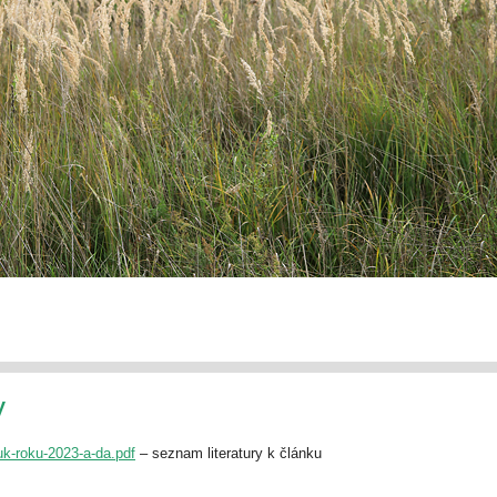
y
k-roku-2023-a-da.pdf
– seznam literatury k článku