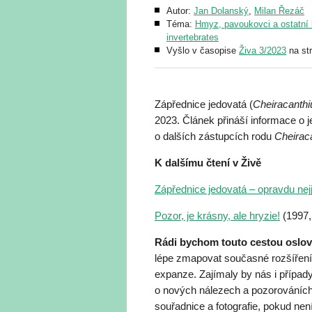
Autor:
Jan Dolanský
,
Milan Řezáč
Téma:
Hmyz, pavoukovci a ostatní b
invertebrates
Vyšlo v časopise
Živa 3/2023
na st
Zápřednice jedovatá (
Cheiracanth
2023. Článek přináší informace o je
o dalších zástupcích rodu
Cheirac
K dalšímu čtení v Živě
Zápřednice jedovatá – opravdu nej
Pozor, je krásny, ale hryzie!
(1997,
Rádi bychom touto cestou oslovi
lépe zmapovat současné rozšíření 
expanze. Zajímaly by nás i případy
o nových nálezech a pozorováních
souřadnice a fotografie, pokud ne