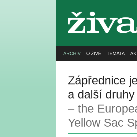
živa
ARCHIV
O ŽIVĚ
TÉMATA
AK
Zápřednice j
a další druhy
– the Europe
Yellow Sac S