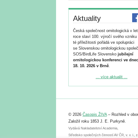
Aktuality
Česká společnost ornitologická v le
roce slaví 100. výročí svého vzniku 
té příležitosti pořádá ve spolupráci
se Slovenskou ornitologickou společ
SOS/BirdLife Slovensko
jubilejní
ornitologickou konferenci ve dnec
18. 10. 2026 v Brně
.
Podrobnější informace ke konferenc
... více aktualit ...
naleznete zde:
https://www.birdlife.cz/konference-2
Registrovat se můžete do 6. září.
Upozorňujeme, že termín pro odeslá
© 2026
Časopis ŽIVA
– Rozhled v obor
abstraktu přihlášené přednášky neb
posteru je už 30. června.
Založil roku 1853 J. E. Purkyně.
Vydává Nakladatelství Academia,
Středisko společných činností AV ČR, v. v. i.