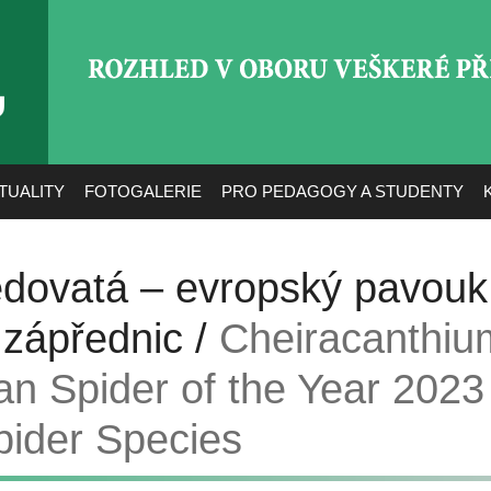
ROZHLED V OBORU VEŠ
TUALITY
FOTOGALERIE
PRO PEDAGOGY A STUDENTY
edovatá – evropský pavouk
 zápřednic /
Cheiracanthiu
an Spider of the Year 2023
pider Species