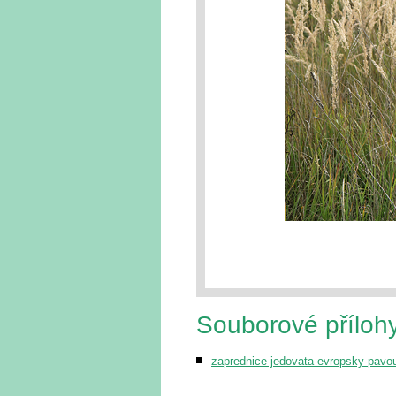
Souborové příloh
zaprednice-jedovata-evropsky-pavou