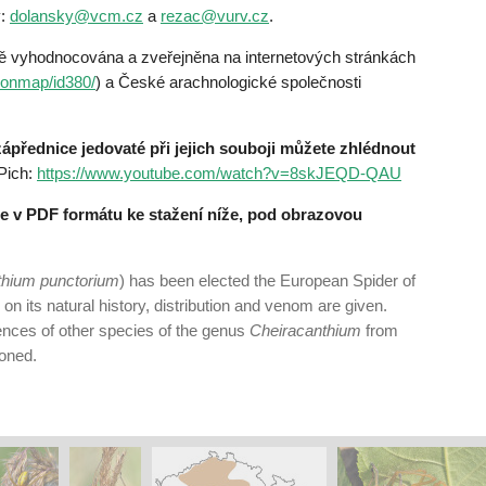
y:
dolansky@vcm.cz
a
rezac@vurv.cz
.
ě vyhodnocována a zveřejněna na internetových stránkách
axonmap/id380/
) a České arachnologické společnosti
přednice jedovaté při jejich souboji můžete zhlédnout
 Pich:
https://www.youtube.com/watch?v=8skJEQD-QAU
te v PDF formátu ke stažení níže, pod obrazovou
thium punctorium
) has been elected the European Spider of
n its natural history, distribu­tion and venom are given.
ences of other species of the genus
Cheiracanthium
from
oned.