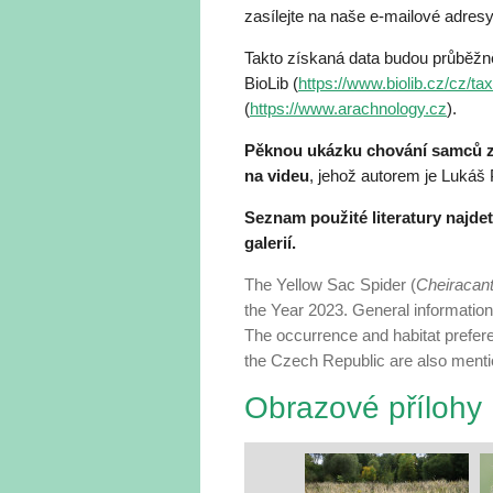
zasílejte na naše e-mailové adres
Takto získaná data budou průběžn
BioLib (
https://www.biolib.cz/cz/t
(
https://www.arachnology.cz
).
Pěknou ukázku chování samců zá
na videu
, jehož autorem je Lukáš
Seznam použité literatury najde
galerií.
The Yellow Sac Spider (
Cheiracan
the Year 2023. General information o
The occurrence and habitat prefer
the Czech Republic are also menti
Obrazové přílohy