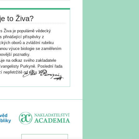
je to Živa?
s Živa je populárně vědecký
s přinášející příspěvky z
ických oborů a zvláštní rubriku
nou výuce biologie se zaměřením
novější poznatky.
je na odkaz svého zakladatele
vangelisty Purkyně. Poslední řada
í nepřetržitě od roku 1953.