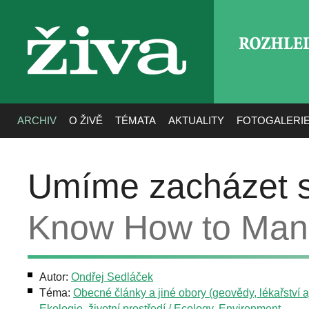
ROZHLE
živa
ARCHIV
O ŽIVĚ
TÉMATA
AKTUALITY
FOTOGALERI
Umíme zacházet 
Know How to Man
Autor:
Ondřej Sedláček
Téma:
Obecné články a jiné obory (geovědy, lékařství aj
Ekologie, životní prostředí / Ecology, Environment