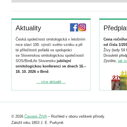
Aktuality
Předpla
Česká společnost ornitologická v letošním
Cena ročního
roce slaví 100. výročí svého vzniku a při
od čísla 1/20
té příležitosti pořádá ve spolupráci
Živy (tedy 59 
se Slovenskou ornitologickou společností
Dvouleté předp
SOS/BirdLife Slovensko
jubilejní
Zjistěte,
jak s
ornitologickou konferenci ve dnech 16.–
18. 10. 2026 v Brně
.
Podrobnější informace ke konferenci
... více aktualit ...
naleznete zde:
https://www.birdlife.cz/konference-2026/
Registrovat se můžete do 6. září.
Upozorňujeme, že termín pro odeslání
© 2026
Časopis ŽIVA
– Rozhled v oboru veškeré přírody.
abstraktu přihlášené přednášky nebo
posteru je už 30. června.
Založil roku 1853 J. E. Purkyně.