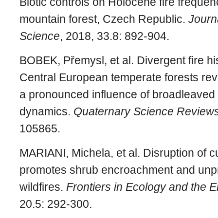
Biotic controls on Holocene fire frequen
mountain forest, Czech Republic.
Journ
Science
, 2018, 33.8: 892-904.
BOBEK, Přemysl, et al. Divergent fire his
Central European temperate forests re
a pronounced influence of broadleaved t
dynamics.
Quaternary Science Review
105865.
MARIANI, Michela, et al. Disruption of c
promotes shrub encroachment and unp
wildfires.
Frontiers in Ecology and the 
20.5: 292-300.