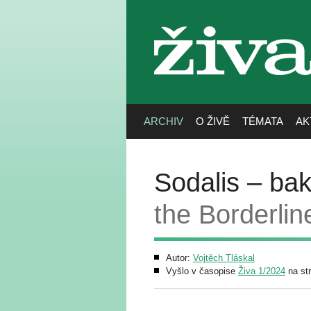
živa
ARCHIV
O ŽIVĚ
TÉMATA
AK
Sodalis – ba
the Borderlin
Autor:
Vojtěch Tláskal
Vyšlo v časopise
Živa 1/2024
na st