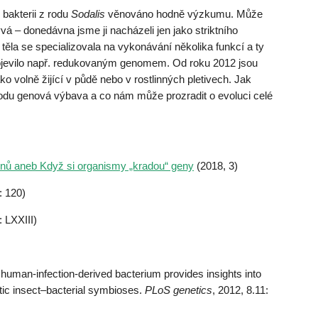
 bakterii z rodu
Sodalis
věnováno hodně výzkumu. Může
vá – donedávna jsme ji nacházeli jen jako striktního
ěla se specializovala na vykonávání několika funkcí a ty
projevilo např. redukovaným genomem. Od roku 2012 jsou
ko volně žijící v půdě nebo v rostlinných pletivech. Jak
rodu genová výbava a co nám může prozradit o evoluci celé
enů aneb Když si organismy „kradou“ geny
(2018, 3)
: 120)
:
LXXIII
)
human-infection-derived bacterium provides insights into
stic insect–bacterial symbioses.
PLoS genetics
, 2012, 8.11: