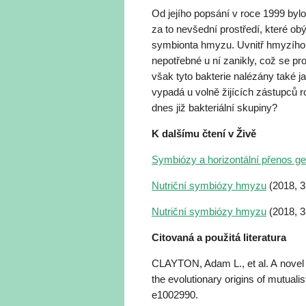
Od jejího popsání v roce 1999 bylo
za to nevšední prostředí, které obý
symbionta hmyzu. Uvnitř hmyzího t
nepotřebné u ní zanikly, což se 
však tyto bakterie nalézány také ja
vypadá u volně žijících zástupců 
dnes již bakteriální skupiny?
K dalšímu čtení v Živě
Symbiózy a horizontální přenos g
Nutriční symbiózy hmyzu
(2018, 3
Nutriční symbiózy hmyzu
(2018, 3
Citovaná a použitá literatura
CLAYTON, Adam L., et al. A novel 
the evolutionary origins of mutuali
e1002990.