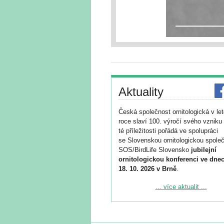
Aktuality
Česká společnost ornitologická v le
roce slaví 100. výročí svého vzniku 
té příležitosti pořádá ve spolupráci
se Slovenskou ornitologickou společ
SOS/BirdLife Slovensko
jubilejní
ornitologickou konferenci ve dnec
18. 10. 2026 v Brně
.
Podrobnější informace ke konferenc
... více aktualit ...
naleznete zde:
https://www.birdlife.cz/konference-2
Registrovat se můžete do 6. září.