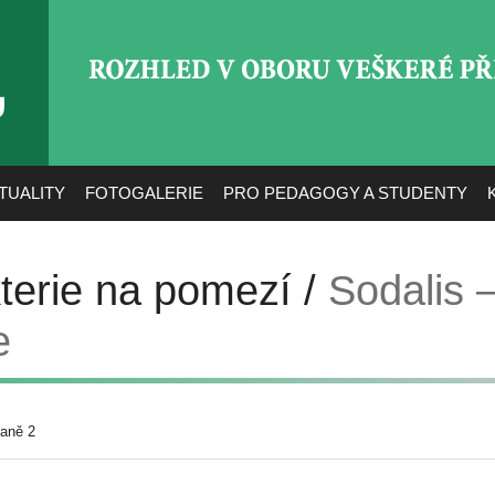
ROZHLED V OBORU VEŠ
TUALITY
FOTOGALERIE
PRO PEDAGOGY A STUDENTY
kterie na pomezí /
Sodalis 
e
raně 2