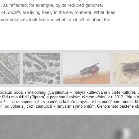
 as reflected, for example, by its reduced genome.
s of
Sodalis
are living freely in the environment. What does
presentatives look like and what can it tell us about the
didatus Sodalis melophagi (Candidatus – nebyla kultivována v čisté kultuře).
 řádu dvoukřídlí (Diptera) a popsána českým týmem vědců v r. 2012. Jde o ba
ložili její schopností žít v buněčné kultuře hmyzu i v bezbuněčném médiu. M
erií od volně žijících zástupců k hmyzím symbiontům. Genom této bakterie o
le nich syntetizované proteiny přispívají k průniku bakterie do tkání hostite
onta z rodu Arsenophonus. In vitro kultura buněk (Nomarského kontrast). Foto 
 7.7: e40354) v souladu s podmínkami použití