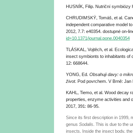
HUSNÍK, Filip. Nutriční symbiózy
CHRUDIMSKÝ, Tomáš, et al. Candid
independent comparative model to t
2012, 7.7: e40354. dostupné on-li
id=10.1371/journal.pone.0040354
TLÁSKAL, Vojtěch, et al. Ecologica
insect symbionts to inhabitants 
12: 668644.
YONG, Ed.
Obsahuji davy: o mikro
život
. Pod povrchem. V Brně: Jan 
KAHL, Tiemo, et al. Wood decay rat
properties, enzyme activities and 
2017, 391: 86-95.
Since its first description in 199
genus
Sodalis
. This is due to the u
insects. Inside the insect body, th