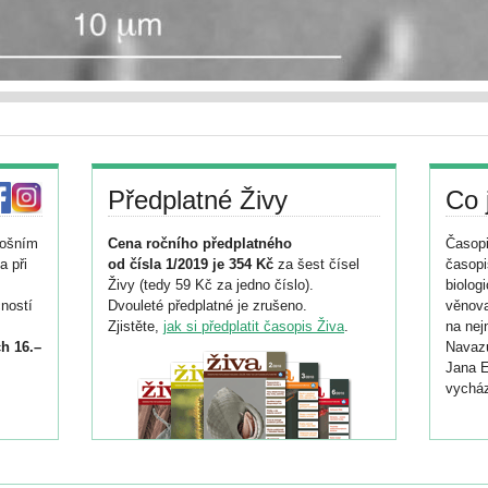
Předplatné Živy
Co 
tošním
Cena ročního předplatného
Časopi
a při
od čísla 1/2019 je 354 Kč
za šest čísel
časopi
Živy (tedy 59 Kč za jedno číslo).
biolog
ností
Dvouleté předplatné je zrušeno.
věnova
Zjistěte,
jak si předplatit časopis Živa
.
na nej
h 16.–
Navazu
Jana E
vycház
i
026/