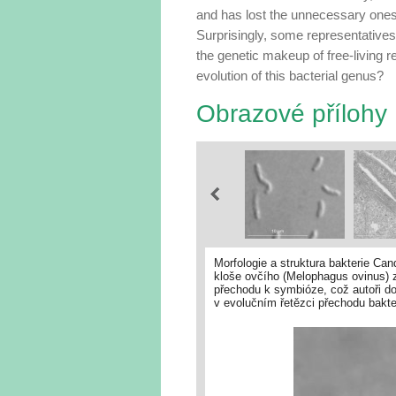
and has lost the unnecessary ones,
Surprisingly, some representative
the genetic makeup of free-living re
evolution of this bacterial genus?
Obrazové přílohy
Morfologie a struktura bakterie Can
kloše ovčího (Melophagus ovinus) z
přechodu k symbióze, což autoři do
v evolučním řetězci přechodu bakt
systému 3 a lze se domnívat, že pod
S. melophagi i bakteriálního symbi
Chrudimský a kol. (PLoS ONE 2012,