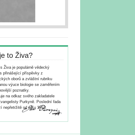
je to Živa?
s Živa je populárně vědecký
s přinášející příspěvky z
ických oborů a zvláštní rubriku
nou výuce biologie se zaměřením
novější poznatky.
je na odkaz svého zakladatele
vangelisty Purkyně. Poslední řada
í nepřetržitě od roku 1953.