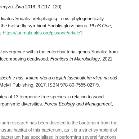
 hmyzu.
Živa
2018, 3 (117–120).
atus Sodalis melophagi sp. nov.: phylogenetically
he tsetse fly symbiont Sodalis glossinidius.
PLoS One
,
ne
https://journals.plos.org/plosone/article?
l divergence within the enterobacterial genus Sodalis: from
of decomposing deadwood.
Frontiers in Microbiology
, 2021,
bech v nás, kolem nás a o jejich fascinujícím vlivu na náš
Melvil Publishing, 2017. ISBN 978-80-7555-027-9.
es of 13 temperate tree species in relation to wood
organismic diversities.
Forest Ecology and Management
,
9, much research has been devoted to the bacterium from the
nusual habitat of this bacterium, as it is a strict symbiont of
e bacterium has specialised in performing several functions