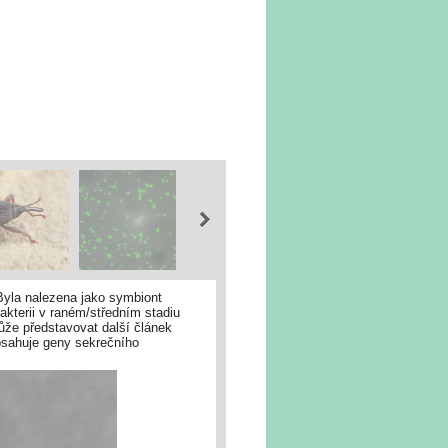
 Byla nalezena jako symbiont
kterii v raném/středním stadiu
ůže představovat další článek
bsahuje geny sekrečního
le. Kloš ovčí obsahuje kromě C.
F. Husník, převzato z T.