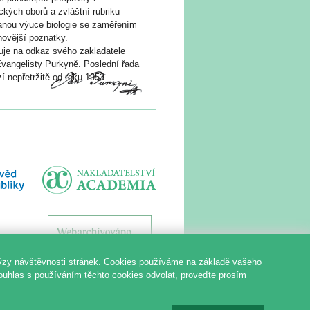
ických oborů a zvláštní rubriku
nou výuce biologie se zaměřením
novější poznatky.
je na odkaz svého zakladatele
vangelisty Purkyně. Poslední řada
í nepřetržitě od roku 1953.
ýzy návštěvnosti stránek. Cookies používáme na základě vašeho
souhlas s používáním těchto cookies odvolat, proveďte prosím