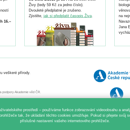
Živy (tedy 59 Kč za jedno číslo).
biolog
ností
Dvouleté předplatné je zrušeno.
věnova
Zjistěte,
jak si předplatit časopis Živa
.
na nej
h 16.–
Navazu
Jana E
vycház
i
026/
ní
u veškeré přírody.
o
, za podpory Akademie věd ČR.
uživatelského prostředí – používáme funkce zobrazování videoobsahu a anal
prohlížeče tak, že ukládání těchto cookies umožňuje. Pokud si přejete svůj 
příslušné nastavení vašeho internetového prohlížeče.