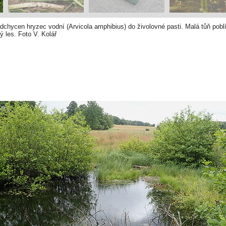
dchycen hryzec vodní (Arvicola amphibius) do živolovné pasti. Malá tůň pob
ý les. Foto V. Kolář