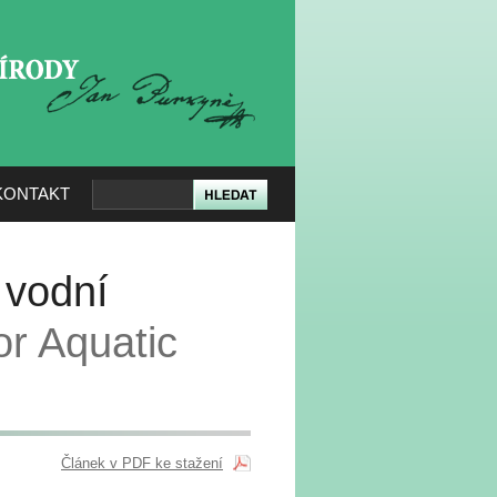
KERÉ PŘÍRODY
KONTAKT
 vodní
or Aquatic
Článek v PDF ke stažení