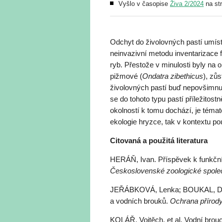
Vyšlo v časopise
Živa 2/2024
na st
Odchyt do živolovných pastí umís
neinvazivní metodu inventarizace 
ryb. Přestože v minulosti byly na
pižmové (
Ondatra zibethicus
), zů
živolovných pastí buď nepovšimnut
se do tohoto typu pastí příležitostn
okolností k tomu dochází, je téma
ekologie hryzce, tak v kontextu po
Citovaná a použitá literatura
HERÁŇ, Ivan. Příspěvek k funkční
Československé zoologické spole
JEŘÁBKOVÁ, Lenka; BOUKAL, D
a vodních brouků.
Ochrana přírod
KOLÁŘ, Vojtěch, et al. Vodní brou