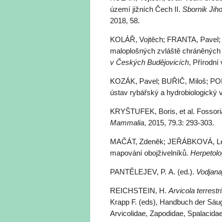
území jižních Čech II.
Sbornik Jih
2018, 58.
KOLÁŘ, Vojtěch; FRANTA, Pavel; 
maloplošných zvláště chráněných 
v Českých Budějovicích
, Přírodní
KOZÁK, Pavel; BUŘIČ, Miloš; P
ústav rybářský a hydrobiologický
KRYŠTUFEK, Boris, et al. Fossori
Mammalia
, 2015, 79.3: 293-303.
MAČÁT, Zdeněk; JEŘÁBKOVÁ, Lenk
mapování obojživelníků.
Herpetolo
PANTĚLEJEV, P. A. (ed.).
Vodjana
REICHSTEIN, H.
Arvicola terrest
Krapp F. (eds), Handbuch der Säuge
Arvicolidae, Zapodidae, Spalacida