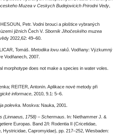
oceskeho Muzea v Ceskych Budejovicich Prirodni Vedy
,
HESOUN, Petr. Vodní brouci a ploštice vybraných
území jižních Čech V.
Sborník Jihočeského muzea
 vědy 2022,62: 49–60.
OLICAR, Tomáš.
Metodika lovu raků
. Vodňany: Výzkumný
 ve Vodňanech, 2007.
al morphotype does not make a species in water voles.
a; REITER, Antonín. Aplikace nové metody při
gické informace
, 2010, 9.1: 5–6.
ja polevka
. Moskva: Nauka, 2001.
ris (Linnaeus, 1758) – Schermaus
. In: Niethammer J. &
tiere Europas. Band 2/I: Rodentia II (Cricetidae,
e, Hystricidae, Capromyidae), pp. 217–252, Wiesbaden: