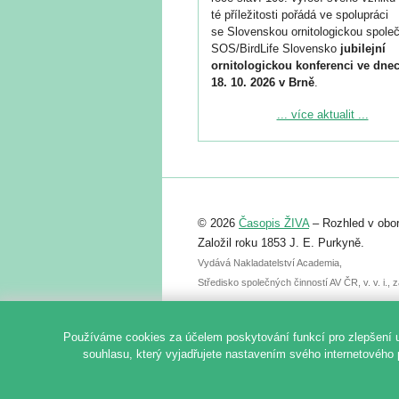
té příležitosti pořádá ve spolupráci
se Slovenskou ornitologickou společ
SOS/BirdLife Slovensko
jubilejní
ornitologickou konferenci ve dnec
18. 10. 2026 v Brně
.
Podrobnější informace ke konferenc
... více aktualit ...
naleznete zde:
https://www.birdlife.cz/konference-2
Registrovat se můžete do 6. září.
Upozorňujeme, že termín pro odeslá
© 2026
Časopis ŽIVA
– Rozhled v obor
abstraktu přihlášené přednášky neb
posteru je už 30. června.
Založil roku 1853 J. E. Purkyně.
Vydává Nakladatelství Academia,
Středisko společných činností AV ČR, v. v. i.
Používáme cookies za účelem poskytování funkcí pro zlepšení 
souhlasu, který vyjadřujete nastavením svého internetového 