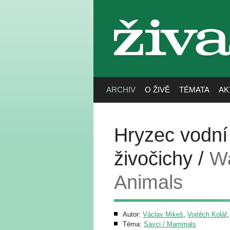
živa
ARCHIV
O ŽIVĚ
TÉMATA
AK
Hryzec vodní
živočichy /
Wa
Animals
Autor:
Václav Mikeš
,
Vojtěch Kolář
Téma:
Savci / Mammals