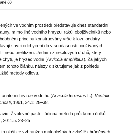
raně 88
těných ve vodním prostředí představuje dnes standardní
fauny, mimo jiné vodního hmyzu, raků, obojživelníků nebo
 obdobném principu konstruovány vrše k lovu ondatry
stávají savci odchycení do v současnosti používaných
i, nebo přehlíženi. Jedním z necílových druhů, který
ě chytí, je hryzec vodní (
Arvicola amphibius
). Za jakých
tem tohoto článku, nálezy diskutujeme jak z pohledu
užité metody odlovu.
 anatomii hryzce vodního (
Arvicola terrestris
L.).
Věstník
čnosti
, 1961, 24.1: 28–38.
avid.
Živolovné pasti – účinná metoda průzkumu čolků
y
, 2011.5: 23–25
ci a ploštice vybraných maloplošných zvláště chráněných