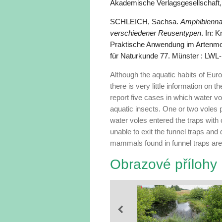
Akademische Verlagsgesellschaft,
SCHLEICH, Sachsa.
Amphibiennac
verschiedener Reusentypen
. In: 
Praktische Anwendung im Artenmo
für Naturkunde 77. Münster : LW
Although the aquatic habits of Eur
there is very little information on 
report five cases in which water vo
aquatic insects. One or two voles 
water voles entered the traps with 
unable to exit the funnel traps and d
mammals found in funnel traps are
Obrazové přílohy