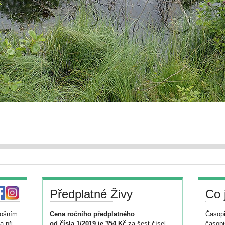
Předplatné Živy
Co 
tošním
Cena ročního předplatného
Časopi
a při
od čísla 1/2019 je 354 Kč
za šest čísel
časopi