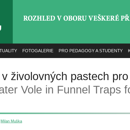
ROZHLED V OBORU VEŠ
TUALITY
FOTOGALERIE
PRO PEDAGOGY A STUDENTY
 v živolovných pastech pro
ter Vole in Funnel Traps f
,
Milan Muška