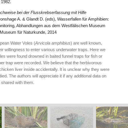
 1982.
hweise bei der Flusskrebserfassung mit Hilfe
Kronshage A. & Glandt D. (eds), Wasserfallen für Amphibien:
nitoring, Abhandlungen aus dem Westfälischen Museum
L-Museum für Naturkunde, 2014
opean Water Voles (
Arvicola amphibius
) are well known,
their willingness to enter various underwater traps. Here we
les were found drowned in baited funnel traps for fish or
per trap were recorded. We believe that the herbivorous
chicken liver inside accidentally. It is unclear why they were
ied. The authors will appreciate it if any additional data on
 shared with them.