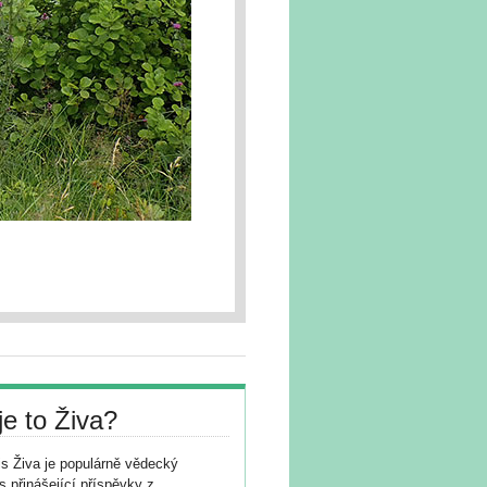
je to Živa?
s Živa je populárně vědecký
s přinášející příspěvky z