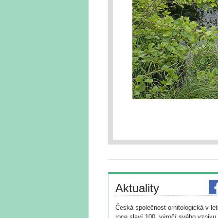
Aktuality
Česká společnost ornitologická v le
roce slaví 100. výročí svého vzniku 