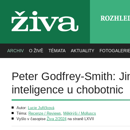
ROZHLE
živa
ARCHIV
O ŽIVĚ
TÉMATA
AKTUALITY
FOTOGALERI
Peter Godfrey-Smith: Ji
inteligence u chobotnic
Autor:
Lucie Juřičková
Téma:
Recenze / Reviews
,
Měkkýši / Molluscs
Vyšlo v časopise
Živa 2/2024
na straně LXVII