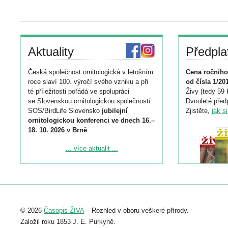
Aktuality
Předpla
Česká společnost ornitologická v letošním
Cena ročního
roce slaví 100. výročí svého vzniku a při
od čísla 1/20
té příležitosti pořádá ve spolupráci
Živy (tedy 59 
se Slovenskou ornitologickou společností
Dvouleté předp
SOS/BirdLife Slovensko
jubilejní
Zjistěte,
jak s
ornitologickou konferenci ve dnech 16.–
18. 10. 2026 v Brně
.
Podrobnější informace ke konferenci
... více aktualit ...
naleznete zde:
https://www.birdlife.cz/konference-2026/
Registrovat se můžete do 6. září.
Upozorňujeme, že termín pro odeslání
© 2026
Časopis ŽIVA
– Rozhled v oboru veškeré přírody.
abstraktu přihlášené přednášky nebo
posteru je už 30. června.
Založil roku 1853 J. E. Purkyně.