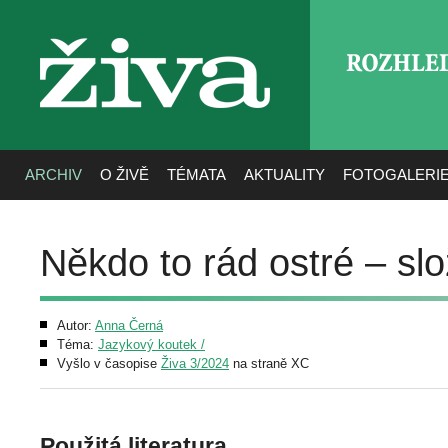
ROZHLE
živa
ARCHIV
O ŽIVĚ
TÉMATA
AKTUALITY
FOTOGALERI
Někdo to rád ostré – slo
Autor:
Anna Černá
Téma:
Jazykový koutek /
Vyšlo v časopise
Živa 3/2024
na straně XC
Použitá literatura