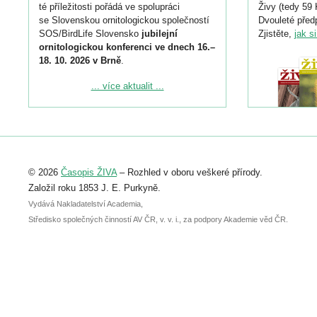
té příležitosti pořádá ve spolupráci
Živy (tedy 59 
se Slovenskou ornitologickou společností
Dvouleté předp
SOS/BirdLife Slovensko
jubilejní
Zjistěte,
jak s
ornitologickou konferenci ve dnech 16.–
18. 10. 2026 v Brně
.
Podrobnější informace ke konferenci
... více aktualit ...
naleznete zde:
https://www.birdlife.cz/konference-2026/
Registrovat se můžete do 6. září.
Upozorňujeme, že termín pro odeslání
© 2026
Časopis ŽIVA
– Rozhled v oboru veškeré přírody.
abstraktu přihlášené přednášky nebo
posteru je už 30. června.
Založil roku 1853 J. E. Purkyně.
Vydává Nakladatelství Academia,
Středisko společných činností AV ČR, v. v. i., za podpory Akademie věd ČR.