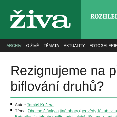
ROZHLE
živa
ARCHIV
O ŽIVĚ
TÉMATA
AKTUALITY
FOTOGALERI
Rezignujeme na př
biflování druhů?
Autor:
Tomáš Kučera
Téma:
Obecné články a jiné obory (geovědy, lékařství aj
Botanika, fyziologie rostlin, pěstitelství / Botany, plant 