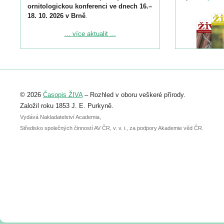
ornitologickou konferenci ve dnech 16.–
18. 10. 2026 v Brně
.
Podrobnější informace ke konferenci
... více aktualit ...
naleznete zde:
https://www.birdlife.cz/konference-2026/
Registrovat se můžete do 6. září.
Upozorňujeme, že termín pro odeslání
© 2026
Časopis ŽIVA
– Rozhled v oboru veškeré přírody.
abstraktu přihlášené přednášky nebo
posteru je už 30. června.
Založil roku 1853 J. E. Purkyně.
Vydává Nakladatelství Academia,
Středisko společných činností AV ČR, v. v. i., za podpory Akademie věd ČR.