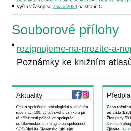
Vyšlo v časopise
Živa 3/2024
na straně CI
Souborové přílohy
rezignujeme-na-prezite-a-nep
Poznámky ke knižním atlasů
Aktuality
Předpla
Česká společnost ornitologická v letošním
Cena ročního
roce slaví 100. výročí svého vzniku a při
od čísla 1/20
té příležitosti pořádá ve spolupráci
Živy (tedy 59 
se Slovenskou ornitologickou společností
Dvouleté předp
SOS/BirdLife Slovensko
jubilejní
Zjistěte,
jak s