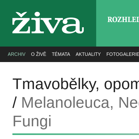
ROZHLE
živa
ARCHIV
O ŽIVĚ
TÉMATA
AKTUALITY
FOTOGALERI
Tmavobělky, opom
/
Melanoleuca, Neg
Fungi