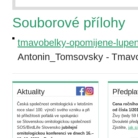
Souborové přílohy
tmavobelky-opomijene-lupen
Antonin_Tomsovsky - Tmavo
Aktuality
Předpla
Česká společnost ornitologická v letošním
Cena ročního
roce slaví 100. výročí svého vzniku a při
od čísla 1/20
té příležitosti pořádá ve spolupráci
Živy (tedy 59 
se Slovenskou ornitologickou společností
Dvouleté předp
SOS/BirdLife Slovensko
jubilejní
Zjistěte,
jak s
ornitologickou konferenci ve dnech 16.–