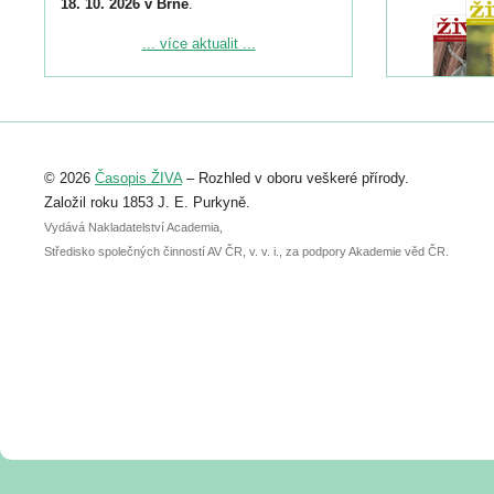
18. 10. 2026 v Brně
.
Podrobnější informace ke konferenci
... více aktualit ...
naleznete zde:
https://www.birdlife.cz/konference-2026/
Registrovat se můžete do 6. září.
Upozorňujeme, že termín pro odeslání
© 2026
Časopis ŽIVA
– Rozhled v oboru veškeré přírody.
abstraktu přihlášené přednášky nebo
posteru je už 30. června.
Založil roku 1853 J. E. Purkyně.
Vydává Nakladatelství Academia,
Středisko společných činností AV ČR, v. v. i., za podpory Akademie věd ČR.