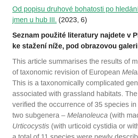
Od popisu druhové bohatosti po hledán
jmen u hub III.
(2023, 6)
Seznam použité literatury najdete v 
ke stažení níže, pod obrazovou galerií
This article summarises the results of 
of taxonomic revision of European
Mela
This is a taxonomically complicated gen
associated with grassland habitats. The 
verified the occurrence of 35 species i
two subgenera –
Melanoleuca
(with mac
Urticocystis
(with urticoid cystidia or wit
a total of 11 species were newly describ