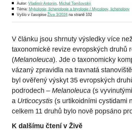
Autor:
Vladimír Antonín
,
Michal Tomšovský
Téma:
Mykologie, lichenologie a bryologie / Mycology, lichenology
Vyšlo v časopise
Živa 3/2024
na straně 102
V článku jsou shrnuty výsledky více než
taxonomické revize evropských druhů 
(
Melanoleuca
). Jde o taxonomicky kom
vázaný zpravidla na travnatá stanovišt
byl ověřený výskyt 35 evropských druh
podrodech –
Melanoleuca
(s vyvinutým
a
Urticocystis
(s urtikoidními cystidami 
celkem 11 druhů bylo nově popsáno pr
K dalšímu čtení v Živě