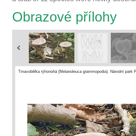
Obrazové přílohy
Tmavobělka rýhonohá (Melanoleuca grammopodia). Národní park Pod