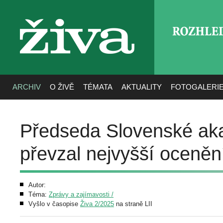
ROZHLE
živa
ARCHIV
O ŽIVĚ
TÉMATA
AKTUALITY
FOTOGALERI
Předseda Slovenské aka
převzal nejvyšší oceně
Autor:
Téma:
Zprávy a zajímavosti /
Vyšlo v časopise
Živa 2/2025
na straně LII