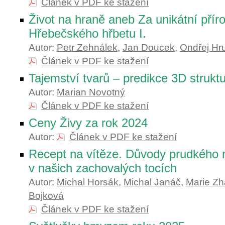
Článek v PDF ke stažení
Život na hraně aneb Za unikátní přír
Hřebečského hřbetu I.
Autor:
Petr Zehnálek
,
Jan Doucek
,
Ondřej Hr
Článek v PDF ke stažení
Tajemství tvarů – predikce 3D struktu
Autor:
Marian Novotný
Článek v PDF ke stažení
Ceny Živy za rok 2024
Autor:
Článek v PDF ke stažení
Recept na vítěze. Důvody prudkého n
v našich zachovalých tocích
Autor:
Michal Horsák
,
Michal Janáč
,
Marie Zh
Bojková
Článek v PDF ke stažení