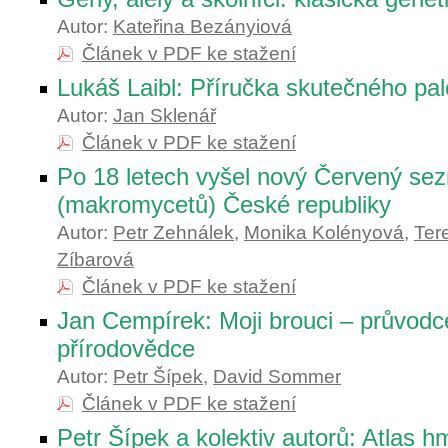
Autor:
Kateřina Bezányiová
Článek v PDF ke stažení
Lukáš Laibl: Příručka skutečného pa
Autor:
Jan Sklenář
Článek v PDF ke stažení
Po 18 letech vyšel nový Červený se
(makromycetů) České republiky
Autor:
Petr Zehnálek
,
Monika Kolényová
,
Ter
Zíbarová
Článek v PDF ke stažení
Jan Cempírek: Moji brouci – průvod
přírodovědce
Autor:
Petr Šípek
,
David Sommer
Článek v PDF ke stažení
Petr Šípek a kolektiv autorů: Atlas 