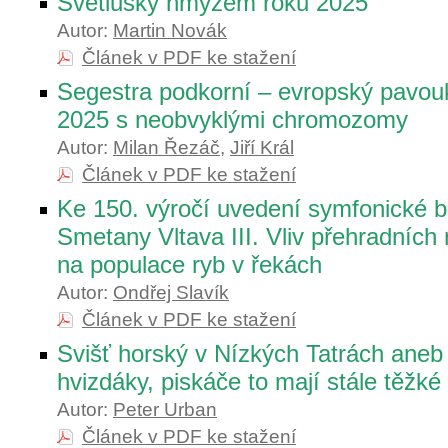
Světlušky hmyzem roku 2025
Autor:
Martin Novák
Článek v PDF ke stažení
Segestra podkorní – evropský pavou
2025 s neobvyklými chromozomy
Autor:
Milan Řezáč
,
Jiří Král
Článek v PDF ke stažení
Ke 150. výročí uvedení symfonické 
Smetany Vltava III. Vliv přehradních 
na populace ryb v řekách
Autor:
Ondřej Slavík
Článek v PDF ke stažení
Svišť horský v Nízkých Tatrách ane
hvizdáky, piskáče to mají stále těžké
Autor:
Peter Urban
Článek v PDF ke stažení