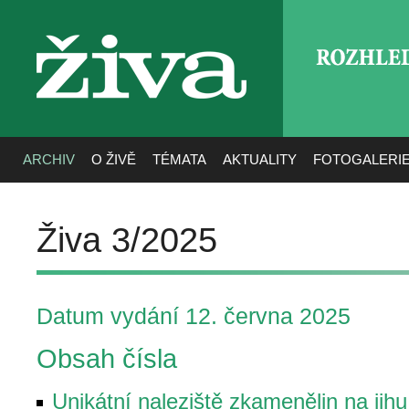
ROZHLE
živa
ARCHIV
O ŽIVĚ
TÉMATA
AKTUALITY
FOTOGALERI
Živa 3/2025
Datum vydání 12. června 2025
Obsah čísla
Unikátní naleziště zkamenělin na jihu