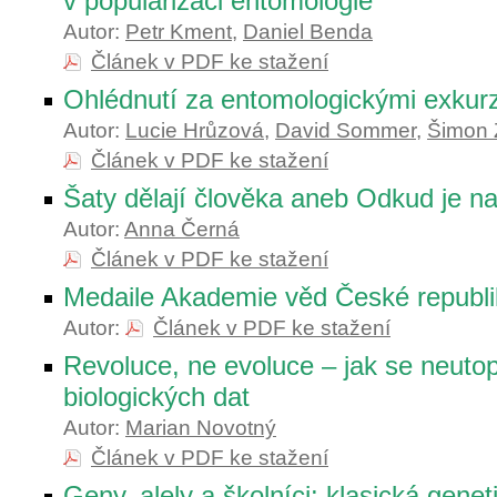
v popularizaci entomologie
Autor:
Petr Kment
,
Daniel Benda
Článek v PDF ke stažení
Ohlédnutí za entomologickými exkur
Autor:
Lucie Hrůzová
,
David Sommer
,
Šimon
Článek v PDF ke stažení
Šaty dělají člověka aneb Odkud je n
Autor:
Anna Černá
Článek v PDF ke stažení
Medaile Akademie věd České republi
Autor:
Článek v PDF ke stažení
Revoluce, ne evoluce – jak se neutop
biologických dat
Autor:
Marian Novotný
Článek v PDF ke stažení
Geny, alely a školníci: klasická genet