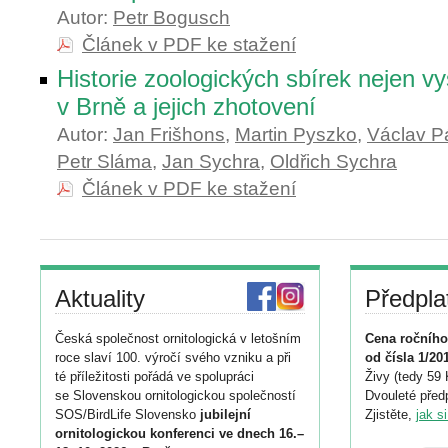
Autor:
Petr Bogusch
Článek v PDF ke stažení
Historie zoologických sbírek nejen v
v Brně a jejich zhotovení
Autor:
Jan Frišhons
,
Martin Pyszko
,
Václav P
Petr Sláma
,
Jan Sychra
,
Oldřich Sychra
Článek v PDF ke stažení
Aktuality
Předpla
Česká společnost ornitologická v letošním
Cena ročního
roce slaví 100. výročí svého vzniku a při
od čísla 1/20
té příležitosti pořádá ve spolupráci
Živy (tedy 59 
se Slovenskou ornitologickou společností
Dvouleté předp
SOS/BirdLife Slovensko
jubilejní
Zjistěte,
jak s
ornitologickou konferenci ve dnech 16.–