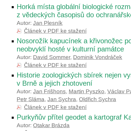
Horká místa globální biologické rozma
z vědeckých časopisů do ochranářsk
Autor:
Jan Plesník
Článek v PDF ke stažení
Nosorožík kapucínek a křivonožec pol
neobvyklí hosté v kulturní památce
Autor:
David Sommer
,
Dominik Vondráček
Článek v PDF ke stažení
Historie zoologických sbírek nejen v
v Brně a jejich zhotovení
Autor:
Jan Frišhons
,
Martin Pyszko
,
Václav P
Petr Sláma
,
Jan Sychra
,
Oldřich Sychra
Článek v PDF ke stažení
Purkyňův přítel geodet a kartograf Ka
Autor:
Otakar Brázda