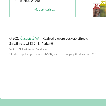
18. 10. 2026 v Brně
.
Podrobnější informace ke konferenci
... více aktualit ...
naleznete zde:
https://www.birdlife.cz/konference-2026/
Registrovat se můžete do 6. září.
Upozorňujeme, že termín pro odeslání
© 2026
Časopis ŽIVA
– Rozhled v oboru veškeré přírody.
abstraktu přihlášené přednášky nebo
posteru je už 30. června.
Založil roku 1853 J. E. Purkyně.
Vydává Nakladatelství Academia,
Středisko společných činností AV ČR, v. v. i., za podpory Akademie věd ČR.