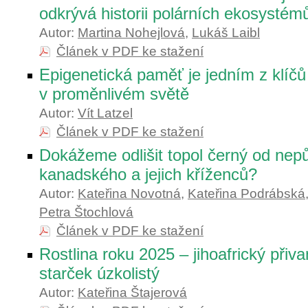
odkrývá historii polárních ekosystém
Autor:
Martina Nohejlová
,
Lukáš Laibl
Článek v PDF ke stažení
Epigenetická paměť je jedním z klíčů k
v proměnlivém světě
Autor:
Vít Latzel
Článek v PDF ke stažení
Dokážeme odlišit topol černý od nep
kanadského a jejich kříženců?
Autor:
Kateřina Novotná
,
Kateřina Podrábská
Petra Štochlová
Článek v PDF ke stažení
Rostlina roku 2025 – jihoafrický přiv
starček úzkolistý
Autor:
Kateřina Štajerová